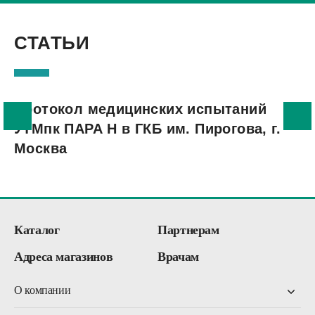
СТАТЬИ
Протокол медицинских испытаний
Л
УТМпк ПАРА Н в ГКБ им. Пирогова, г.
в
Москва
Каталог
Партнерам
Адреса магазинов
Врачам
О компании