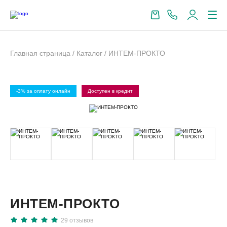
Главная страница
/
Каталог
/
ИНТЕМ-ПРОКТО
-3% за оплату онлайн
Доступен в кредит
-
ИНТЕМ-ПРОКТО
29
отзывов