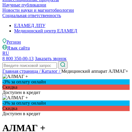
Научные публикации
Новости науки и магнитобиологии
Социальная ответственность
ЕЛАМЕД ЛПУ
Медицинский центр ЕЛАМЕД
Регион
Язык сайта
RU
8 800 350-00-13
Заказать звонок
Главная страница
/
Каталог
/
Медицинский аппарат АЛМАГ+
-3% за оплату онлайн
-
Скидкa
Доступен в кредит
Д
-3% за оплату онлайн
Скидкa
Доступен в кредит
АЛМАГ +