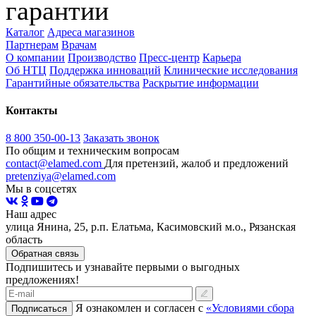
гарантии
Каталог
Адреса магазинов
Партнерам
Врачам
О компании
Производство
Пресс-центр
Карьера
Об НТЦ
Поддержка инноваций
Клинические исследования
Гарантийные обязательства
Раскрытие информации
Контакты
8 800 350-00-13
Заказать звонок
По общим и техническим вопросам
contact@elamed.com
Для претензий, жалоб и предложений
pretenziya@elamed.com
Мы в соцсетях
Наш адрес
улица Янина, 25, р.п. Елатьма, Касимовский м.о., Рязанская
область
Обратная связь
Подпишитесь и узнавайте первыми о выгодных
предложениях!
Я ознакомлен и согласен с
«Условиями сбора
Подписаться