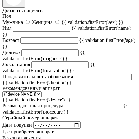
Добавить пациента
Пол
Мужчина
Женщина
{{ validation.firstError('sex') }}
Имя
{{ validation.firstError('name')
}}
Возраст
{{ validation.firstError('age')
}}
Диагноз
{{
validation.firstError('diagnosis') }}
Локализация
{{
validation.firstError('localization') }}
Продолжительность заболевания
{{ validation.firstError('duration') }}
Рекомендованный аппарат
{{ validation.firstError('device') }}
Рекомендованная процедура
{{
validation.firstError('procedure') }}
Серийный номер аппарата
Дата покупки
Где приобретен аппарат
Результат лечения