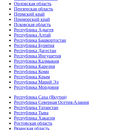
Орловская область
Пензенская область
Пермский край
Приморский край
Псковская область
Республика Адыгея
Республика Алтай
Республика Башкортостан
Республика Бурятия
Республика Дагестан
Республика Ингушетия
Республика Калмыкия
Республика Карелия
Республика Коми
Республика Крым
Республика Марий Эл
Республика Мордовия
Республика Саха (Якутия)
Республика Северная Осетия-Алания
Республика Татарстан
Республика Тыва
Республика Хакасия
Ростовская область
Рязанская область