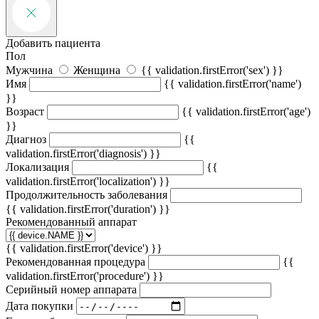
Добавить пациента
Пол
Мужчина
Женщина
{{ validation.firstError('sex') }}
Имя
{{ validation.firstError('name')
}}
Возраст
{{ validation.firstError('age')
}}
Диагноз
{{
validation.firstError('diagnosis') }}
Локализация
{{
validation.firstError('localization') }}
Продолжительность заболевания
{{ validation.firstError('duration') }}
Рекомендованный аппарат
{{ validation.firstError('device') }}
Рекомендованная процедура
{{
validation.firstError('procedure') }}
Серийный номер аппарата
Дата покупки