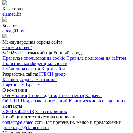
Казахстан
elamed.kz
Беларусь
almag01.by
Международная версия сайта
elamed.com/en/
© 2026 «Елатомский приборный завод»
Правила использования cookie
Правила пользования сайтом
Политика конфиденциальности
Публичная оферта
Карта сайта
Разработка сайта:
ITECH.group
Каталог
Адреса магазинов
Партнерам
Врачам
О компании
О компании
Производство
Пресс-центр
Карьера
Об НТЦ
Поддержка инноваций
Клинические исследования
Контакты
8 800 350-00-13
Заказать звонок
По общим и техническим вопросам
contact@elamed.com
Для претензий, жалоб и предложений
pretenziya@elamed.com
Мы в соцсетях