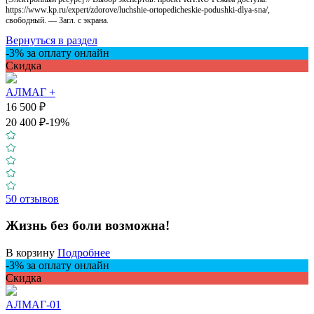
https://www.kp.ru/expert/zdorove/luchshie-ortopedicheskie-podushki-dlya-sna/,
свободный. — Загл. с экрана.
Вернуться в раздел
-3% за оплату онлайн
Скидкa
АЛМАГ +
16 500 ₽
20 400 ₽
-19%
50 отзывов
Жизнь без боли возможна!
В корзину
Подробнее
-3% за оплату онлайн
Скидкa
АЛМАГ-01