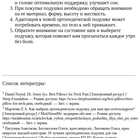
и голове оптимальную поддержку, улучшает сон.
При покупке подушки необходимо обращать внимание
на ее материал, форму, высоту и жесткость.
Адаптация к новой ортопедической подушке может
потребовать времени, но тело к ней привыкнет.
Обратите внимание на состояние шеи и выберите
подушку, которая поможет вам просыпаться каждое утро
без боли.
Список литературы:
1
Daniel Noyed, Dr. Jenny Iyo. Best Pillows for Neck Pain [Электронный ресурс] //
Sleep Foundation — Режим доступа: https://www.sleepfoundation.org/best-pillows/best-
pillow-for-neck-pain, свободный. — Загл. с экрана.
2
Марченко Е.А. Как выбрать ортопедическую подушку для шеи при остеохондрозе?
[Электронный ресурс] // MedAboutMe: медицина обо мне — Режим доступа:
https://medaboutme.ru/articles/kak_vybrat_ortopedicheskuyu_podushku_dlya_shei_pri_oste
свободный. — Загл. с экрана.
3
Пигулина Анастасия, Богомолова Олеся, врач-невролог, Лисенкова Ольга, врач-
невролог высшей категории. 10 лучших ортопедических подушек для сна
[Электронный ресурс] // Выбор экспертов: проект КП.RU Режим доступа: