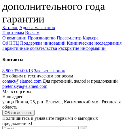
дополнительного года
гарантии
Каталог
Адреса магазинов
Партнерам
Врачам
О компании
Производство
Пресс-центр
Карьера
Об НТЦ
Поддержка инноваций
Клинические исследования
Гарантийные обязательства
Раскрытие информации
Контакты
8 800 350-00-13
Заказать звонок
По общим и техническим вопросам
contact@elamed.com
Для претензий, жалоб и предложений
pretenziya@elamed.com
Мы в соцсетях
Наш адрес
улица Янина, 25, р.п. Елатьма, Касимовский м.о., Рязанская
область
Обратная связь
Подпишитесь и узнавайте первыми о выгодных
предложениях!