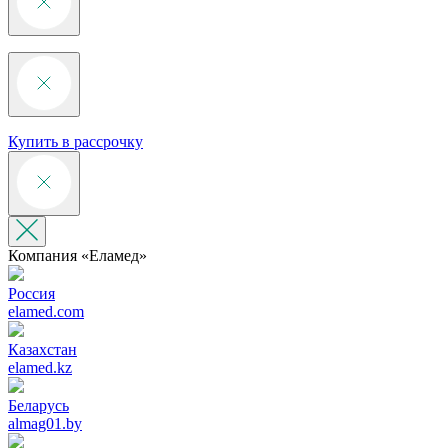
Купить в рассрочку
Компания «‎Еламед»
Россия
elamed.com
Казахстан
elamed.kz
Беларусь
almag01.by