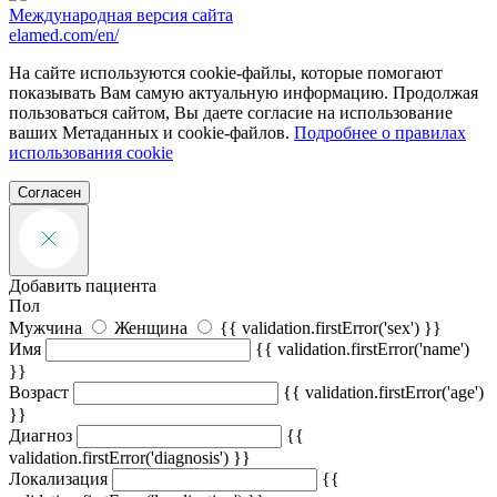
Международная версия сайта
elamed.com/en/
На сайте используются cookie-файлы, которые помогают
показывать Вам самую актуальную информацию. Продолжая
пользоваться сайтом, Вы даете согласие на использование
ваших Метаданных и cookie-файлов.
Подробнее о правилах
использования cookie
Согласен
Добавить пациента
Пол
Мужчина
Женщина
{{ validation.firstError('sex') }}
Имя
{{ validation.firstError('name')
}}
Возраст
{{ validation.firstError('age')
}}
Диагноз
{{
validation.firstError('diagnosis') }}
Локализация
{{