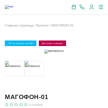
Главная страница
/
Каталог
/
МАГОФОН-01
-3% за оплату онлайн
Доступен в кредит
-
МАГОФОН-01
0
отзывов