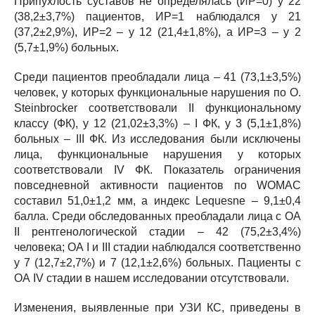
Припухлость суставов не определялась (ИР=0) у 22
(38,2±3,7%) пациентов, ИР=1 наблюдался у 21
(37,2±2,9%), ИР=2 – у 12 (21,4±1,8%), а ИР=3 – у 2
(5,7±1,9%) больных.
Среди пациентов преобладали лица – 41 (73,1±3,5%)
человек, у которых функциональные нарушения по O.
Steinbrocker соответствовали II функциональному
классу (ФК), у 12 (21,02±3,3%) – I ФК, у 3 (5,1±1,8%)
больных – III ФК. Из исследования были исключены
лица, функциональные нарушения у которых
соответствовали IV ФК. Показатель ограничения
повседневной активности пациентов по WOMAC
составил 51,0±1,2 мм, а индекс Lequesne – 9,1±0,4
балла. Среди обследованных преобладали лица с ОА
II рентгенологической стадии – 42 (75,2±3,4%)
человека; ОА I и III стадии наблюдался соответственно
у 7 (12,7±2,7%) и 7 (12,1±2,6%) больных. Пациенты с
ОА IV стадии в нашем исследовании отсутствовали.
Изменения, выявленные при УЗИ КС, приведены в