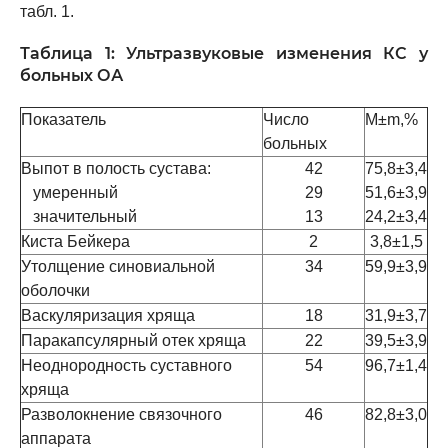
табл. 1.
Таблица 1: Ультразвуковые изменения КС у
больных ОА
Показатель
Число
М±m,%
больных
Выпот в полость сустава:
42
75,8±3,4
умеренный
29
51,6±3,9
значительный
13
24,2±3,4
Киста Бейкера
2
3,8±1,5
Утолщение синовиальной
34
59,9±3,9
оболочки
Васкуляризация хряща
18
31,9±3,7
Паракапсулярный отек хряща
22
39,5±3,9
Неоднородность суставного
54
96,7±1,4
хряща
Разволокнение связочного
46
82,8±3,0
аппарата