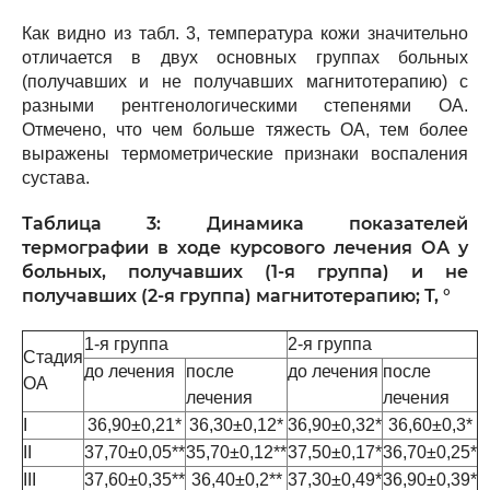
Как видно из табл. 3, температура кожи значительно
отличается в двух основных группах больных
(получавших и не получавших магнитотерапию) с
разными рентгенологическими степенями ОА.
Отмечено, что чем больше тяжесть ОА, тем более
выражены термометрические признаки воспаления
сустава.
Таблица 3: Динамика показателей
термографии в ходе курсового лечения ОА у
больных, получавших (1-я группа) и не
получавших (2-я группа) магнитотерапию; Т, °
1-я группа
2-я группа
Стадия
до лечения
после
до лечения
после
ОА
лечения
лечения
I
36,90±0,21*
36,30±0,12*
36,90±0,32*
36,60±0,3*
II
37,70±0,05**
35,70±0,12**
37,50±0,17*
36,70±0,25*
III
37,60±0,35**
36,40±0,2**
37,30±0,49*
36,90±0,39*