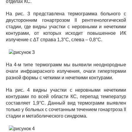
отделах КС.
На рис. 3 представлена термограмма больного с
двусторонним гонартрозом II рентгенологической
стадии, где видны участки с неровными и нечеткими
контурами, от которых исходит повышенное ИК
излучение с ∆T справа 1,3°С, слева – 0,8°С.
На 4-м типе термограмм мы выявили неоднородные
очаги инфракрасного излучения, очаги гипертермии
разной формы с четкими и нечеткими контурами.
На рис. 4 видны участки с неровными нечеткими
контурами по всей области КС, перепад температур
составляет 1,9°С. Данный вид термограмм выявлен
только у больных с сочетанным течением гонартроза II
cтадии и метаболического синдрома.