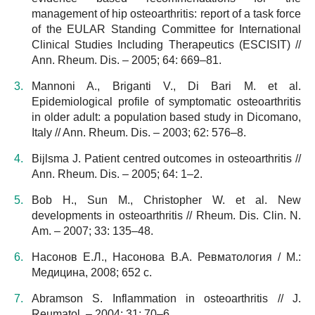
management of hip osteoarthritis: report of a task force
of the EULAR Standing Committee for International
Clinical Studies Including Therapeutics (ESCISIT) //
Ann. Rheum. Dis. – 2005; 64: 669–81.
Mannoni A., Briganti V., Di Bari M. et al.
Epidemiological profile of symptomatic osteoarthritis
in older adult: a population based study in Dicomano,
Italy // Ann. Rheum. Dis. – 2003; 62: 576–8.
Bijlsma J. Patient centred outcomes in osteoarthritis //
Ann. Rheum. Dis. – 2005; 64: 1–2.
Bob H., Sun M., Christopher W. et al. New
developments in osteoarthritis // Rheum. Dis. Clin. N.
Am. – 2007; 33: 135–48.
Насонов Е.Л., Насонова В.А. Ревматология / М.:
Медицина, 2008; 652 с.
Abramson S. Inflammation in osteoarthritis // J.
Reumatol. – 2004; 31: 70–6.