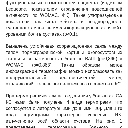
функциональных возможностей пациента (индексом
Lequesne, показателем ограничения повседневной
активности по WOMAC, ФК). Такие ультразвуковые
показатели, как киста Бейкера и неоднородность
суставного хряща, не имели корреляционных связей с
уровнями боли в суставах (р<0,1).
Выявлена устойчивая корреляционная связь между
типом термографической картины околосуставных
тканей и выраженностью боли по ВАШ (р=0,846) и
WOMAC (р=0,863). Таким образом, метод
инфракрасной термографии можно использовать как
инструментальный диагностический метод,
отражающий степень воспалительного процесса в КС.
При термографическом исследовании у больных с ОА
КС нами были получены 4 вида термограмм, что
согласуется с литературными данными [20]. Для 1-го
вида термограмм характерно усиление ИК-
излученияпо всей области сустава. На рис. 1
представлена термограмма больного с