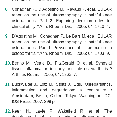
Conaghan P., D'Agostino M., Ravaud P. et al. EULAR
report on the use of ultrasonography in painful knee
osteoarthritis. Part 2: Exploring decision rules for
clinical utility // Ann. Rheum. Dis. – 2005; 64: 1710–4.
D'Agostino M., Conaghan P., Le Bars M. et al. EULAR
report on the use of ultrasonography in painful knee
osteoarthritis. Part I: Prevalence of inflammation in
osteoarthritis // Ann. Rheum. Dis. – 2005; 64: 1703–9.
Benito M., Veale D., FitzGerald O. et al. Synovial
tissue inflammation in early and late osteoarthritis //
Arthritis Reum. – 2005; 64: 1263–7.
Buckwalter J., Lotz M., Stoltz J. (Eds.) Osreoarthtritis,
inflammation and degradation: a continuum /
Amsterdam, Berlin, Oxford, Tokyo, Washington, DC:
IOS Press, 2007; 299 p.
Keen H., Lavie F., Wakefield R. et al. The
development of a preliminary ultrasonographic