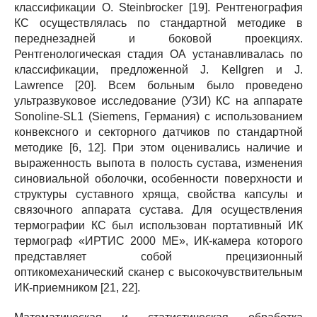
классификации О. Steinbrocker [19]. Рентгенография
КС осуществлялась по стандартной методике в
переднезадней и боковой проекциях.
Рентгенологическая стадия ОА устанавливалась по
классификации, предложенной J. Kellgren и J.
Lawrence [20]. Всем больным было проведено
ультразвуковое исследование (УЗИ) КС на аппарате
Sonoline-SL1 (Siemens, Германия) с использованием
конвексного и секторного датчиков по стандартной
методике [6, 12]. При этом оценивались наличие и
выраженность выпота в полость сустава, изменения
синовиальной оболочки, особенности поверхности и
структуры суставного хряща, свойства капсулы и
связочного аппарата сустава. Для осуществления
термографии КС был использован портативный ИК
термограф «ИРТИС 2000 МЕ», ИК-камера которого
представляет собой прецизионный
оптикомеханический сканер с высокочувствительным
ИК-приемником [21, 22].