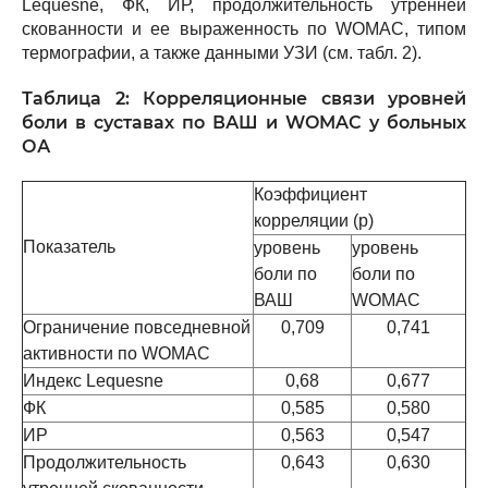
Lequesne, ФК, ИР, продолжительность утренней
скованности и ее выраженность по WOMAC, типом
термографии, а также данными УЗИ (см. табл. 2).
Таблица 2: Корреляционные связи уровней
боли в суставах по ВАШ и WOMAC у больных
ОА
Коэффициент
корреляции (р)
Показатель
уровень
уровень
боли по
боли по
ВАШ
WOMAC
Ограничение повседневной
0,709
0,741
активности по WOMAC
Индекс Lequesne
0,68
0,677
ФК
0,585
0,580
ИР
0,563
0,547
Продолжительность
0,643
0,630