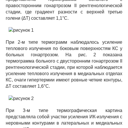
правосторонним гонартрозом II рентгенологической
стадии, где градиент разности с верхней третью
голени (∆T) составляет 1,1°С.
При 2-м типе термограмм наблюдалось усиление
теплового излучения по боковым поверхностям КС у
больных гонартрозом. На рис. 2 показана
термограмма больного с двусторонним гонартрозом II
рентгенологической стадии, при которой наблюдается
усиление теплового излучения в медиальных отделах
КС, очаги гипертермии имеют ровные четкие контуры,
∆T составляет 1,6°С.
При 3-м типе термографическая картина
представляла собой участки усиления ИК-излучения с
неровными контурами в латеральных и медиальных