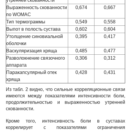
утренней скованности
Выраженность скованности
0,674
0,667
по WOMAC
Тип термограммы
0,549
0,558
Выпот в полость сустава
0,602
0,604
Утолщение синовиальной
0,395
0,417
оболочки
Васкуляризация хряща
0,485
0,477
Разволокнение связочного
0,306
0,312
аппарата
Паракапсулярный отек
0,428
0,431
хряща
Из табл. 2 видно, что сильные корреляционные связи
имеются между показателями интенсивности боли,
продолжительностью и выраженностью утренней
скованности.
Кроме того, интенсивность боли в суставах
коррелирует с показателями ограничения