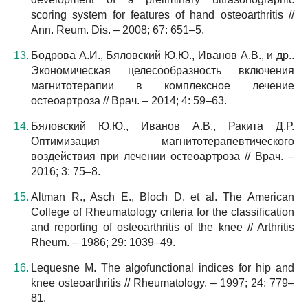
scoring system for features of hand osteoarthritis //
Ann. Reum. Dis. – 2008; 67: 651–5.
Бодрова А.И., Бяловский Ю.Ю., Иванов А.В., и др..
Экономическая целесообразность включения
магнитотерапии в комплексное лечение
остеоартроза // Врач. – 2014; 4: 59–63.
Бяловский Ю.Ю., Иванов А.В., Ракита Д.Р.
Оптимизация магнитотерапевтического
воздействия при лечении остеоартроза // Врач. –
2016; 3: 75–8.
Altman R., Asch E., Bloch D. et al. The American
College of Rheumatology criteria for the classification
and reporting of osteoarthritis of the knee // Arthritis
Rheum. – 1986; 29: 1039–49.
Lequesne M. The algofunctional indices for hip and
knee osteoarthritis // Rheumatology. – 1997; 24: 779–
81.