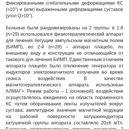
фиксированными сгибательными деформациями КС
(>10°) и (или) выраженными деформациями суставов
(угол Q>10°).
Больные были рандомизированы на 2 группы: в 1-й
(n=29) использовался физиотерапевтический аппарат
для лечения бегущим импульсным магнитным полем
(БИМП), во 2-й (n=28) – аппарат плацебо, по
внешнему виду и конструкции не отличающийся от
такового для лечения БИМП. Единственным отличием
аппарата плацебо было отключение генератора от
индукторов электромагнитного излучения во время
сеанса воздействия. В качестве
магнитотерапевтического аппарата использован
АЛМАГ+. Режим работы – 1 (основной), воздействие
осуществлялось ежедневно на область пораженного
КС путем оборачивания ленты излучателей вокруг
сустава; aмплитуднoе знaчение мaгнитнoй индукции
нa paбoчей пoвеpxнocти кaтушкииндуктopa
кaтушечнoй гpуппы aппapaтa cocтaвляло 20±6 мТл.