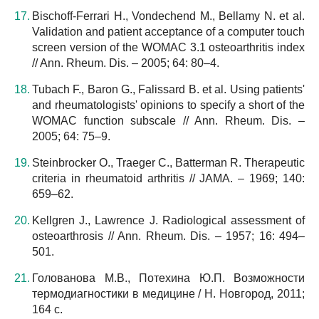
Bischoff-Ferrari H., Vondechend M., Bellamy N. et al.
Validation and patient acceptance of a computer touch
screen version of the WOMAC 3.1 osteoarthritis index
// Ann. Rheum. Dis. – 2005; 64: 80–4.
Tubach F., Baron G., Falissard B. et al. Using patients'
and rheumatologists' opinions to specify a short of the
WOMAC function subscale // Ann. Rheum. Dis. –
2005; 64: 75–9.
Steinbrocker O., Traeger C., Batterman R. Therapeutic
criteria in rheumatoid arthritis // JAMA. – 1969; 140:
659–62.
Kellgren J., Lawrence J. Radiological assessment of
osteoarthrosis // Ann. Rheum. Dis. – 1957; 16: 494–
501.
Голованова М.В., Потехина Ю.П. Возможности
термодиагностики в медицине / Н. Новгород, 2011;
164 с.