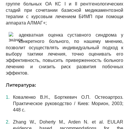
группе больных ОА КС I и II рентгенологических
стадий при сочетании базисной медикаментозной
терапии с курсовым лечением БИМП при помощи
аппарата АЛМАГ+;
адекватная оценка суставного синдрома у
конкретного больного, по нашему мнению,
позволит осуществлять индивидуальный подход к
выбору тактики лечения, точно оценивать его
эффективность, повысить приверженность больного
лечению и снизить риск развития побочных
эффектов.
Литература:
Коваленко В.Н., Борткевич О.П. Остеоартроз.
Практическое руководство / Киев: Морион, 2003;
448 с.
Zhang W., Doherty M., Arden N. et al. EULAR
evidence based recommendations for the