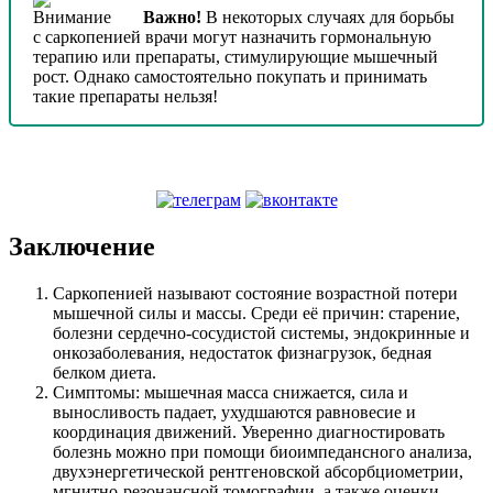
Важно!
В некоторых случаях для борьбы
с саркопенией врачи могут назначить гормональную
терапию или препараты, стимулирующие мышечный
рост. Однако самостоятельно покупать и принимать
такие препараты нельзя!
Заключение
Саркопенией называют состояние возрастной потери
мышечной силы и массы. Среди её причин: старение,
болезни сердечно-сосудистой системы, эндокринные и
онкозаболевания, недостаток физнагрузок, бедная
белком диета.
Симптомы: мышечная масса снижается, сила и
выносливость падает, ухудшаются равновесие и
координация движений. Уверенно диагностировать
болезнь можно при помощи биоимпедансного анализа,
двухэнергетической рентгеновской абсорбциометрии,
мгнитно-резонансной томографии, а также оценки