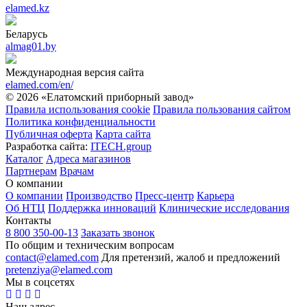
elamed.kz
Беларусь
almag01.by
Международная версия сайта
elamed.com/en/
© 2026 «Елатомский приборный завод»
Правила использования cookie
Правила пользования сайтом
Политика конфиденциальности
Публичная оферта
Карта сайта
Разработка сайта:
ITECH.group
Каталог
Адреса магазинов
Партнерам
Врачам
О компании
О компании
Производство
Пресс-центр
Карьера
Об НТЦ
Поддержка инноваций
Клинические исследования
Контакты
8 800 350-00-13
Заказать звонок
По общим и техническим вопросам
contact@elamed.com
Для претензий, жалоб и предложений
pretenziya@elamed.com
Мы в соцсетях
Наш адрес