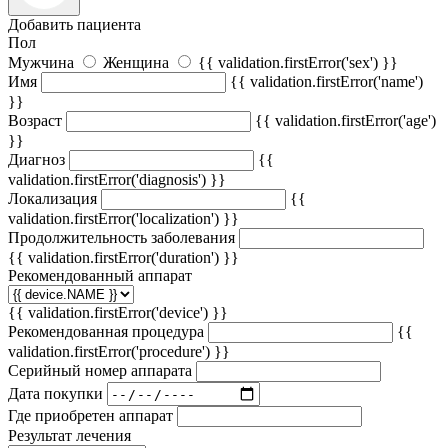
Добавить пациента
Пол
Мужчина
Женщина
{{ validation.firstError('sex') }}
Имя
{{ validation.firstError('name')
}}
Возраст
{{ validation.firstError('age')
}}
Диагноз
{{
validation.firstError('diagnosis') }}
Локализация
{{
validation.firstError('localization') }}
Продолжительность заболевания
{{ validation.firstError('duration') }}
Рекомендованный аппарат
{{ validation.firstError('device') }}
Рекомендованная процедура
{{
validation.firstError('procedure') }}
Серийный номер аппарата
Дата покупки
Где приобретен аппарат
Результат лечения