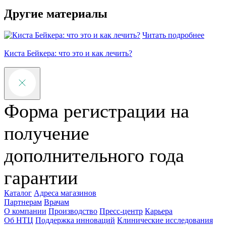
Другие материалы
Читать подробнее
п
Киста Бейкера: что это и как лечить?
Форма регистрации на
получение
дополнительного года
гарантии
Каталог
Адреса магазинов
Партнерам
Врачам
О компании
Производство
Пресс-центр
Карьера
Об НТЦ
Поддержка инноваций
Клинические исследования