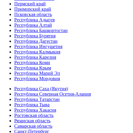
Пермский край
Приморский край
Псковская область
Республика Адыгея
Республика Алтай
Республика Башкортостан
Республика Бурятия
Республика Дагестан
Республика Ингушетия
Республика Калмыкия
Республика Карелия
Республика Коми
Республика Крым
Республика Марий Эл
Республика Мордовия
Республика Саха (Якутия)
Республика Северная Осетия-Алания
Республика Татарстан
Республика Тыва
Республика Хакасия
Ростовская область
Рязанская область
Самарская область
Санкт-Петербург