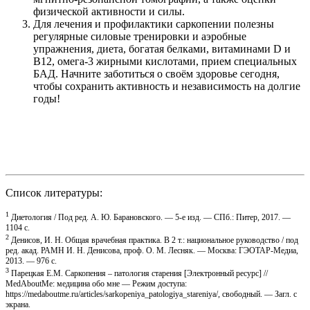
физической активности и силы.
Для лечения и профилактики саркопении полезны
регулярные силовые тренировки и аэробные
упражнения, диета, богатая белками, витаминами D и
B12, омега-3 жирными кислотами, прием специальных
БАД. Начните заботиться о своём здоровье сегодня,
чтобы сохранить активность и независимость на долгие
годы!
Список литературы:
1
Диетология / Под ред. А. Ю. Барановского. — 5-е изд. — СПб.: Питер, 2017. —
1104 с.
2
Денисов, И. Н. Общая врачебная практика. В 2 т.: национальное руководство / под
ред. акад. РАМН И. Н. Денисова, проф. О. М. Лесняк. — Москва: ГЭОТАР-Медиа,
2013. — 976 с.
3
Парецкая Е.М. Саркопения – патология старения [Электронный ресурс] //
MedAboutMe: медицина обо мне — Режим доступа:
https://medaboutme.ru/articles/sarkopeniya_patologiya_stareniya/, свободный. — Загл. с
экрана.