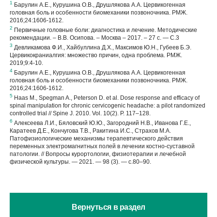
1
Барулин А.Е., Курушина О.В., Друшлякова А.А. Цервикогенная
головная боль и особенности биомеханики позвоночника. РМЖ.
2016;24:1606-1612.
2
Первичные головные боли: диагностика и лечение. Методические
рекомендации. – В.В. Осипова. – Москва – 2017. – 27 с. — С.3
3
Девликамова Ф.И., Хайбуллина Д.Х., Максимов Ю.Н., Губеев Б.Э.
Цервикокраниалгия: множество причин, одна проблема. РМЖ.
2019;9:4-10.
4
Барулин А.Е., Курушина О.В., Друшлякова А.А. Цервикогенная
головная боль и особенности биомеханики позвоночника. РМЖ.
2016;24:1606-1612.
5
Haas M., Spegman A., Peterson D. et al. Dose response and efficacy of
spinal manipulation for chronic cervicogenic headache: a pilot randomized
controlled trial // Spine J. 2010. Vol. 10(2). P. 117–128.
6
Алексеева Л.И., Бяловский Ю.Ю., Загородний Н.В., Иванова Г.Е.,
Каратеев Д.Е., Кончугова Т.В., Ракитина И.С., Страхов М.А.
Патофизиологические механизмы терапевтического действия
переменных электромагнитных полей в лечении костно-суставной
патологии. // Вопросы курортологии, физиотерапии и лечебной
физической культуры. — 2021. — 98 (3). — с.80–90.
Вернуться в раздел