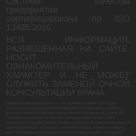
Система качества
улица Янина, 25, р.п. Елатьма, Касимовский м.о., Рязанская область
предприятия
сертифицирована по ISO
Обратная связь
13485:2016
ВСЯ ИНФОРМАЦИЯ,
РАЗМЕЩЕННАЯ НА САЙТЕ,
НОСИТ
ОЗНАКОМИТЕЛЬНЫЙ
ХАРАКТЕР И НЕ МОЖЕТ
СЛУЖИТЬ ЗАМЕНОЙ ОЧНОЙ
КОНСУЛЬТАЦИИ ВРАЧА
Обращаем ваше внимание на то, что данный интернет-сайт носит
исключительно информационный характер и ни при каких условиях не
является публичной офертой, определяемой положениями Статьи 437
Гражданского кодекса РФ! При использовании материалов с сайта
обязательно указание прямой ссылки на источник. Вся представленная на
сайте информация, касающаяся наличия на складе, стоимости товаров,
носит информационный характер и ни при каких условиях не является