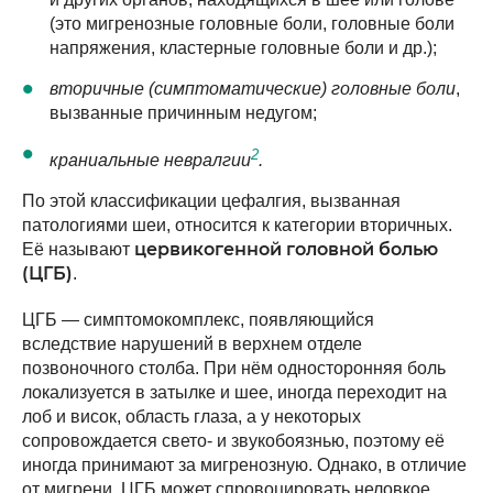
(это мигренозные головные боли, головные боли
напряжения, кластерные головные боли и др.);
вторичные (симптоматические) головные боли
,
вызванные причинным недугом;
2
краниальные невралгии
.
По этой классификации цефалгия, вызванная
патологиями шеи, относится к категории вторичных.
цервикогенной головной болью
Её называют
(ЦГБ)
.
ЦГБ — симптомокомплекс, появляющийся
вследствие нарушений в верхнем отделе
позвоночного столба. При нём односторонняя боль
локализуется в затылке и шее, иногда переходит на
лоб и висок, область глаза, а у некоторых
сопровождается свето- и звукобоязнью, поэтому её
иногда принимают за мигренозную. Однако, в отличие
от мигрени, ЦГБ может спровоцировать неловкое