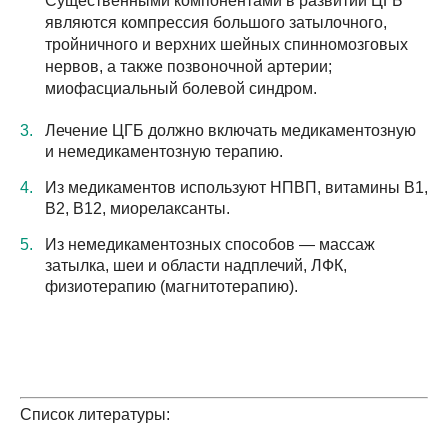
Существенными компонентами в развитии ЦГБ
являются компрессия большого затылочного,
тройничного и верхних шейных спинномозговых
нервов, а также позвоночной артерии;
миофасциальный болевой синдром.
Лечение ЦГБ должно включать медикаментозную
и немедикаментозную терапию.
Из медикаментов используют НПВП, витамины В1,
В2, В12, миорелаксанты.
Из немедикаментозных способов — массаж
затылка, шеи и области надплечий, ЛФК,
физиотерапию (магнитотерапию).
Список литературы: