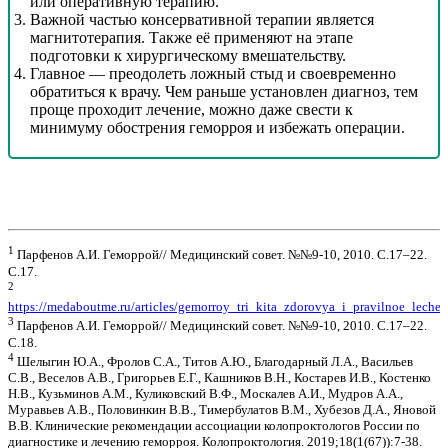
или оперативную терапию.
Важной частью консервативной терапии является
магнитотерапия. Также её применяют на этапе
подготовки к хирургическому вмешательству.
Главное — преодолеть ложный стыд и своевременно
обратиться к врачу. Чем раньше установлен диагноз, тем
проще проходит лечение, можно даже свести к
минимуму обострения геморроя и избежать операции.
1
Парфенов А.И. Геморрой// Медицинский совет. №№9-10, 2010. С.17–22.
С.17.
2
https://medaboutme.ru/articles/gemorroy_tri_kita_zdorovya_i_pravilnoe_lechen
3
Парфенов А.И. Геморрой// Медицинский совет. №№9-10, 2010. С.17–22.
С.18.
4
Шелыгин Ю.А., Фролов С.А., Титов А.Ю., Благодарный Л.А., Васильев
С.В., Веселов А.В., Григорьев Е.Г., Кашников В.Н., Костарев И.В., Костенко
Н.В., Кузьминов А.М., Куликовский В.Ф., Москалев А.И., Мудров А.А.,
Муравьев А.В., Половинкин В.В., Тимербулатов В.М., Хубезов Д.А., Яновой
В.В. Клинические рекомендации ассоциации колопроктологов России по
диагностике и лечению геморроя. Колопроктология. 2019;18(1(67)):7-38.