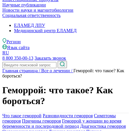
Научные публикации
Новости науки и магнитобиологии
Социальная ответственность
ЕЛАМЕД ЛПУ
Медицинский центр ЕЛАМЕД
Регион
Язык сайта
RU
8 800 350-00-13
Заказать звонок
Главная страница
/
Все о лечении
/
Геморрой: что такое? Как
бороться?
Геморрой: что такое? Как
бороться?
Что такое геморрой
Разновидности геморроя
Симптомы
геморроя
Причины геморроя
Геморрой у женщин во время
беременности и послеродовой период
Диагностика геморроя