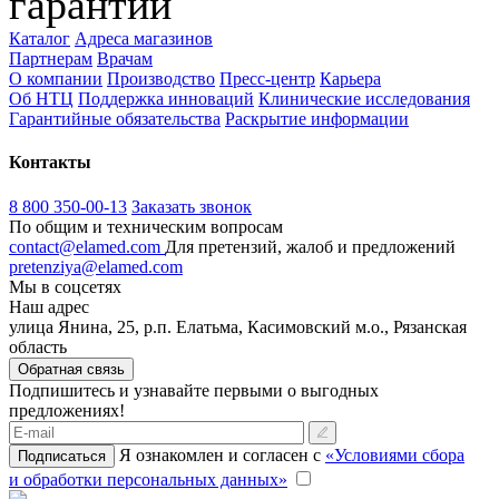
гарантии
Каталог
Адреса магазинов
Партнерам
Врачам
О компании
Производство
Пресс-центр
Карьера
Об НТЦ
Поддержка инноваций
Клинические исследования
Гарантийные обязательства
Раскрытие информации
Контакты
8 800 350-00-13
Заказать звонок
По общим и техническим вопросам
contact@elamed.com
Для претензий, жалоб и предложений
pretenziya@elamed.com
Мы в соцсетях
Наш адрес
улица Янина, 25, р.п. Елатьма, Касимовский м.о., Рязанская
область
Обратная связь
Подпишитесь и узнавайте первыми о выгодных
предложениях!
Я ознакомлен и согласен с
«Условиями сбора
Подписаться
и обработки персональных данных»