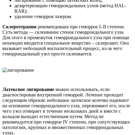
лигирование с помощью латексных колец;
дезартеризацию геморроидальных узлов (метод HAL-
RAR);
удаление геморроя лазером.
Склеротерапия
рекомендована при геморрое I–II степени.
Суть метода — склеивание стенок геморроидального узла.
Для этого в промежуток геморроидального узла при помощи
инъекции вводится специальное вещество – склерозант. Оно
вызывает небольшой воспалительный процесс, из-за чего
геморроидальный узел просто склеивается.
Латексное лигирование
можно использовать, если
диагностирован внутренний геморрой. Лечение проходит
следующим образом: небольшое латексное колечко надевают
на основание геморроидального узла, пережимают его, после
чего узел отмирает в течение нескольких дней и вместе с
кольцом выходит естественным путем. Метод не
рекомендуется при геморрое IV степени, при сопутствующих
патологиях, крупных и множественных геморроидальных
узлах.