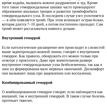
время ходьбы, вызывать кожное раздражение и зуд. Кроме
того такие геморроидальные шишки часто провоцируют
образование анальных трещин и развитие тромбофлебита
геморроидального узла. В последнем случае узел уплотняется
— в нём появляется тромб. При этом возникает острая болью,
которая длится 7–10 дней, а потом постепенно проходит. Сам
тромб может рассасываться намного дольше.
Внутренний геморрой
Если патологическое расширение вен происходит в слизистой
выше заднепроходно-кожной линии, говорят о внутреннем
геморрое. Как правило, обнаружить его можно только при
осмотре у проктолога. Даже при значительном размере
внутренние геморроидальные узлы безболезненны, так как в
зоне их формирования мало нервных окончаний. Дискомфорт
они вызывают лишь при защемлении или воспалении.
Комбинированный геморрой
О комбинированном геморрое говорят, если наблюдается как
внешний, так и внутренний геморрой. В таком случае болезнь
протекает тяжелее.