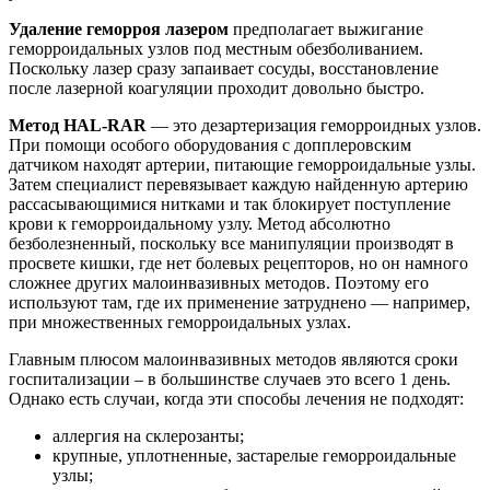
Удаление геморроя лазером
предполагает выжигание
геморроидальных узлов под местным обезболиванием.
Поскольку лазер сразу запаивает сосуды, восстановление
после лазерной коагуляции проходит довольно быстро.
Метод HAL-RAR
— это дезартеризация геморроидных узлов.
При помощи особого оборудования с допплеровским
датчиком находят артерии, питающие геморроидальные узлы.
Затем специалист перевязывает каждую найденную артерию
рассасывающимися нитками и так блокирует поступление
крови к геморроидальному узлу. Метод абсолютно
безболезненный, поскольку все манипуляции производят в
просвете кишки, где нет болевых рецепторов, но он намного
сложнее других малоинвазивных методов. Поэтому его
используют там, где их применение затруднено — например,
при множественных геморроидальных узлах.
Главным плюсом малоинвазивных методов являются сроки
госпитализации – в большинстве случаев это всего 1 день.
Однако есть случаи, когда эти способы лечения не подходят:
аллергия на склерозанты;
крупные, уплотненные, застарелые геморроидальные
узлы;