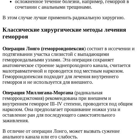
осложненное течение болезни, например, геморрой в
сочетании с анальными трещинами.
В этом случае лучше применить радикальную хирургию.
Классические хирургические методы лечения
геморроя
Операция Лонго (геморроидопексия
) состоит в иссечении и
подтягивании участка слизистой с выпадающими
геморроидальными узлами. Эта операция сохраняет
анатомическое строение заднепроходного канала, считается
малотравматичной и проводится под местным наркозом.
Геморроидопексия подходит для лечения внутреннего
геморроя и не используется для внешнего.
Операция Миллигана-Моргана
(радикальная
геморроидэктомия) рекомендована при внешнем и
внутреннем геморрое III–IV степени, проводится под общим
наркозом. Она предполагает прошивание ножки узла и
оставление ран для последующего самостоятельного
заживления.
В отличие от операции Лонго, может вызвать сужение
анального канала или его слабость.