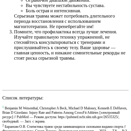
Ограничен диапазон движений.
Вы чувствуете нестабильность сустава.
Боль острая и интенсивная.
Серьезная травма может потребовать длительного
периода восстановления с использованием
магнитотерапии. Не пренебрегайте им!
Помните, что профилактика всегда лучше лечения.
Изучайте правильную технику упражнений, не
стесняйтесь консультироваться с тренерами и
прислушивайтесь к своему телу. Ваше здоровье —
главная ценность, и никакие сомнительные рекорды не
стоят риска серьезной травмы.
Список литературы:
1
Benjamin M Weisenthal, Christopher A Beck, Michael D Maloney, Kenneth E DeHaven,
Brian D Giordano. Injury Rate and Patterns Among CrossFit Athletes [электронный
ресурс] // PubMed — Режим доступа: https://pubmed.ncbi.nlm.nih.gov/26535325/,
свободный. — Загл. с экрана.
2
Баранхин О.В. Статистика травм среди занимающихся силовыми видами спорта //