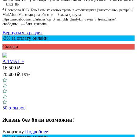
Физическая культура. Спорт. Туризм. Двигательная рекреация — 2023. — Т.8. —№3
—С.93–99.
3
Нестерова Ю.В. Топ-3 самых частых травм в «тренажерке» [электронный ресурс] //
MedAboutMe: медицина обо мне— Режим доступа:
https://medaboutme.ru/articles/top_3_samykh_chastykh_travm_v_trenazherke/,
свободный. — Загл. с экрана.
Вернуться в раздел
-3% за оплату онлайн
Скидкa
АЛМАГ +
16 500 ₽
20 400 ₽
-19%
50 отзывов
Жизнь без боли возможна!
В корзину
Подробнее