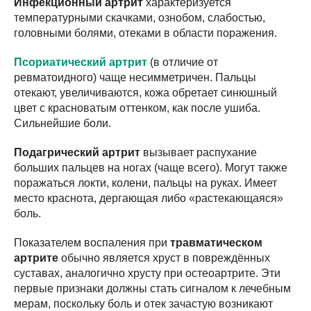
Инфекционный артрит
характеризуется
температурными скачками, ознобом, слабостью,
головными болями, отеками в области поражения.
Псориатический артрит
(в отличие от
ревматоидного) чаще несимметричен. Пальцы
отекают, увеличиваются, кожа обретает синюшный
цвет с красноватым оттенком, как после ушиба.
Сильнейшие боли.
Подагрический артрит
вызывает распухание
больших пальцев на ногах (чаще всего). Могут также
поражаться локти, колени, пальцы на руках. Имеет
место краснота, дергающая либо «растекающаяся»
боль.
Показателем воспаления при
травматическом
артрите
обычно является хруст в повреждённых
суставах, аналогично хрусту при остеоартрите. Эти
первые признаки должны стать сигналом к лечебным
мерам, поскольку боль и отек зачастую возникают