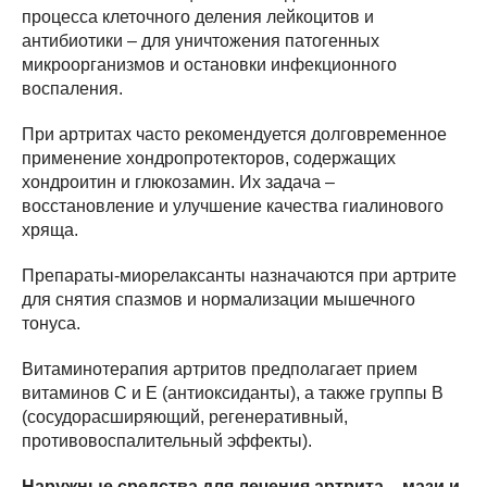
процесса клеточного деления лейкоцитов и
антибиотики – для уничтожения патогенных
микроорганизмов и остановки инфекционного
воспаления.
При артритах часто рекомендуется долговременное
применение хондропротекторов, содержащих
хондроитин и глюкозамин. Их задача –
восстановление и улучшение качества гиалинового
хряща.
Препараты-миорелаксанты назначаются при артрите
для снятия спазмов и нормализации мышечного
тонуса.
Витаминотерапия артритов предполагает прием
витаминов С и Е (антиоксиданты), а также группы В
(сосудорасширяющий, регенеративный,
противовоспалительный эффекты).
Наружные средства для лечения артрита – мази и