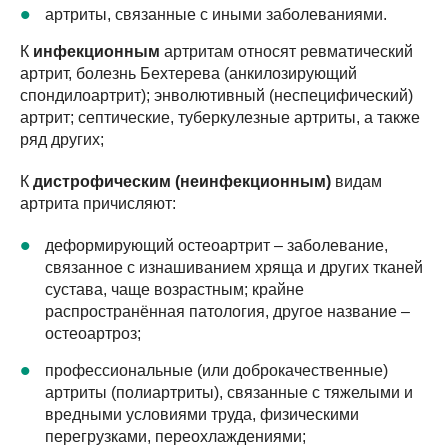
артриты, связанные с иными заболеваниями.
К
инфекционным
артритам относят ревматический
артрит, болезнь Бехтерева (анкилозирующий
спондилоартрит); энволютивный (неспецифический)
артрит; септические, туберкулезные артриты, а также
ряд других;
К
дистрофическим (неинфекционным)
видам
артрита причисляют:
деформирующий остеоартрит – заболевание,
связанное с изнашиванием хряща и других тканей
сустава, чаще возрастным; крайне
распространённая патология, другое название –
остеоартроз;
профессиональные (или доброкачественные)
артриты (полиартриты), связанные с тяжелыми и
вредными условиями труда, физическими
перегрузками, переохлаждениями;