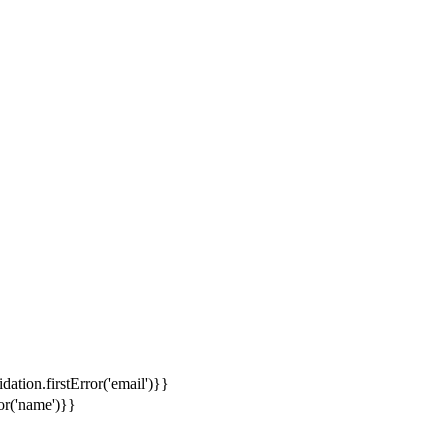
idation.firstError('email')}}
ror('name')}}