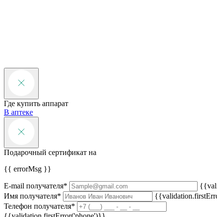
Где купить аппарат
В аптеке
Подарочный сертификат
на
{{ errorMsg }}
E-mail получателя*
{{val
Имя получателя*
{{validation.firstEr
Телефон получателя*
{{validation.firstError('phone')}}