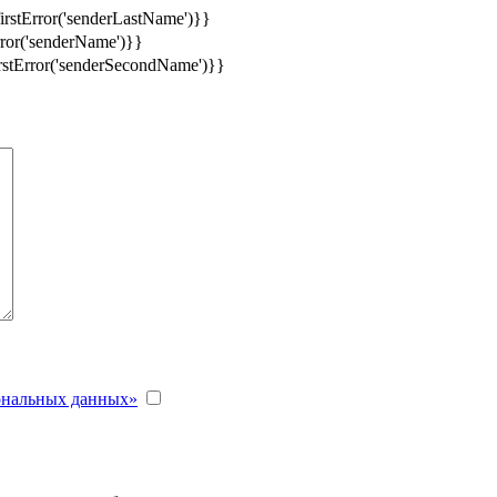
firstError('senderLastName')}}
Error('senderName')}}
irstError('senderSecondName')}}
сональных данных»