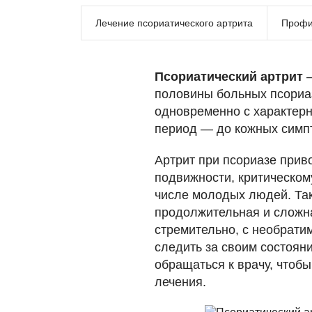
Лечение псориатического артрита
Профи
Псориатический артрит
половины больных псориаз
одновременно с характерн
период — до кожных симпт
Артрит при псориазе прив
подвижности, критическом
числе молодых людей. Так 
продолжительная и сложна
стремительно, с необрат
следить за своим состоян
обращаться к врачу, чтоб
лечения.