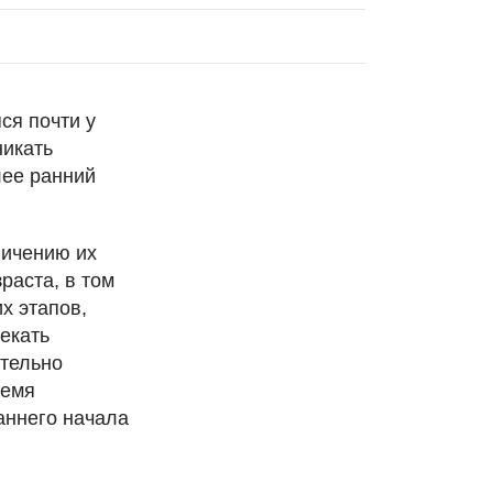
ся почти у
никать
лее ранний
ничению их
раста, в том
х этапов,
екать
ательно
ремя
аннего начала