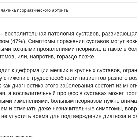
лактика псориатического артрита
— воспалительная патология суставов, развивающая
ом (47%). Симптомы поражения суставов могут воз
ыми кожными проявлениями псориаза, а также в бо
омов, или, напротив, гораздо позже.
одит к деформации мелких и крупных суставов, огра
у снижению трудоспособности пациентов разного воз
как диагностика этого заболевания состоит из многи
я, а воспалительный процесс в суставах может прот
имыми изменениями, больным псориазом нужно вним
ием и отмечать даже незначительные симптомы, вов
ы не упустить время для подтверждения диагноза и р