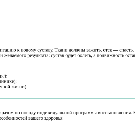
аптацию к новому суставу. Ткани должны зажить, отек — спасть
 желаемого результата: сустав будет болеть, а подвижность ост
ре);
линике);
чной жизни).
 врачом по поводу индивидуальной программы восстановления. 
особенностей вашего здоровья.