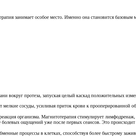
рапия занимает особое место. Именно она становится базовым м
кани вокруг протеза, запуская целый каскад положительных изм
 мелкие сосуды, усиливая приток крови к прооперированной обл
реакция организма. Магнитотерапия стимулирует лимфодренаж, 
болевых ощущений уже после первых сеансов. Это происходит 
бменные процессы в клетках, способствуя более быстрому заж