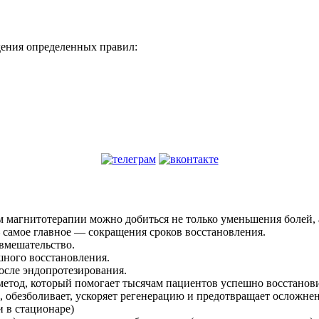
дения определенных правил:
магнитотерапии можно добиться не только уменьшения болей, а 
 самое главное — сокращения сроков восстановления.
 вмешательство.
шного восстановления.
осле эндопротезирования.
тод, который помогает тысячам пациентов успешно восстановит
 обезболивает, ускоряет регенерацию и предотвращает осложне
 в стационаре)