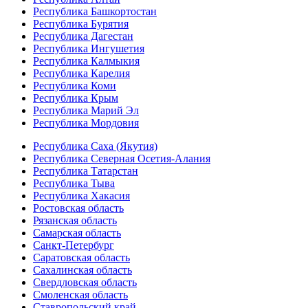
Республика Башкортостан
Республика Бурятия
Республика Дагестан
Республика Ингушетия
Республика Калмыкия
Республика Карелия
Республика Коми
Республика Крым
Республика Марий Эл
Республика Мордовия
Республика Саха (Якутия)
Республика Северная Осетия-Алания
Республика Татарстан
Республика Тыва
Республика Хакасия
Ростовская область
Рязанская область
Самарская область
Санкт-Петербург
Саратовская область
Сахалинская область
Свердловская область
Смоленская область
Ставропольский край