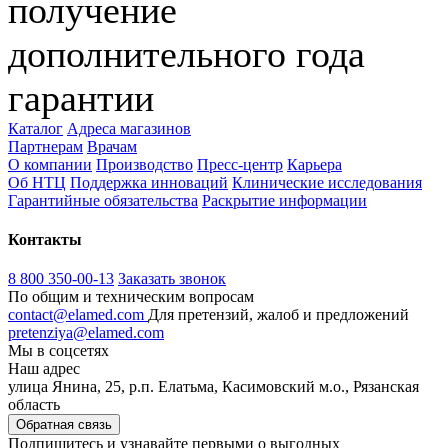
получение
дополнительного года
гарантии
Каталог
Адреса магазинов
Партнерам
Врачам
О компании
Производство
Пресс-центр
Карьера
Об НТЦ
Поддержка инноваций
Клинические исследования
Гарантийные обязательства
Раскрытие информации
Контакты
8 800 350-00-13
Заказать звонок
По общим и техническим вопросам
contact@elamed.com
Для претензий, жалоб и предложений
pretenziya@elamed.com
Мы в соцсетях
Наш адрес
улица Янина, 25, р.п. Елатьма, Касимовский м.о., Рязанская
область
Обратная связь
Подпишитесь и узнавайте первыми о выгодных