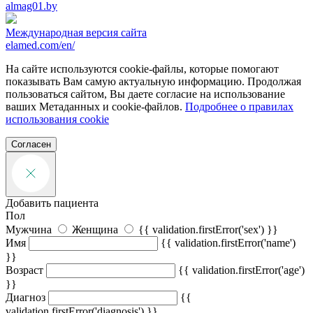
almag01.by
Международная версия сайта
elamed.com/en/
На сайте используются cookie-файлы, которые помогают
показывать Вам самую актуальную информацию. Продолжая
пользоваться сайтом, Вы даете согласие на использование
ваших Метаданных и cookie-файлов.
Подробнее о правилах
использования cookie
Согласен
Добавить пациента
Пол
Мужчина
Женщина
{{ validation.firstError('sex') }}
Имя
{{ validation.firstError('name')
}}
Возраст
{{ validation.firstError('age')
}}
Диагноз
{{
validation.firstError('diagnosis') }}