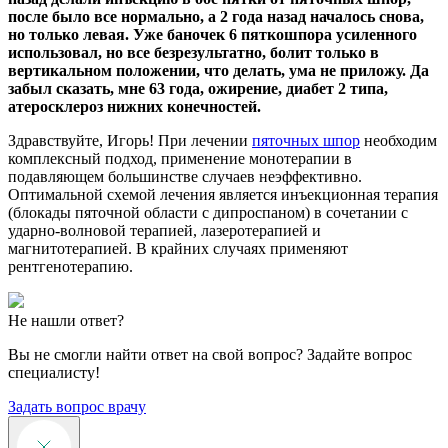
после было все нормально, а 2 года назад началось снова,
но только левая. Уже баночек 6 пяткошпора усиленного
использовал, но все безрезультатно, болит только в
вертикальном положении, что делать, ума не приложу. Да
забыл сказать, мне 63 года, ожирение, диабет 2 типа,
атеросклероз нижних конечностей.
Здравствуйте, Игорь! При лечении
пяточных шпор
необходим
комплексный подход, применение монотерапии в
подавляющем большинстве случаев неэффективно.
Оптимальной схемой лечения является инъекционная терапия
(блокады пяточной области с дипроспаном) в сочетании с
ударно-волновой терапией, лазеротерапией и
магнитотерапией. В крайних случаях применяют
рентгенотерапию.
Не нашли ответ?
Вы не смогли найти ответ на свой вопрос? Задайте вопрос
специалисту!
Задать вопрос врачу