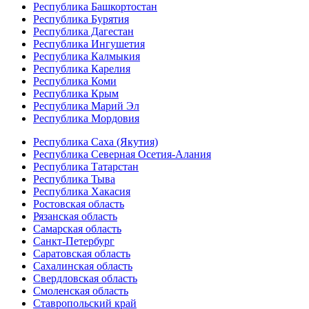
Республика Башкортостан
Республика Бурятия
Республика Дагестан
Республика Ингушетия
Республика Калмыкия
Республика Карелия
Республика Коми
Республика Крым
Республика Марий Эл
Республика Мордовия
Республика Саха (Якутия)
Республика Северная Осетия-Алания
Республика Татарстан
Республика Тыва
Республика Хакасия
Ростовская область
Рязанская область
Самарская область
Санкт-Петербург
Саратовская область
Сахалинская область
Свердловская область
Смоленская область
Ставропольский край