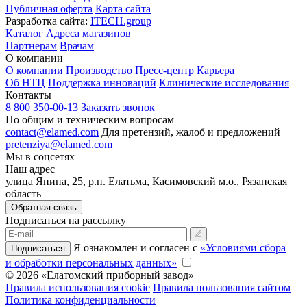
Публичная оферта
Карта сайта
Разработка сайта:
ITECH.group
Каталог
Адреса магазинов
Партнерам
Врачам
О компании
О компании
Производство
Пресс-центр
Карьера
Об НТЦ
Поддержка инноваций
Клинические исследования
Контакты
8 800 350-00-13
Заказать звонок
По общим и техническим вопросам
contact@elamed.com
Для претензий, жалоб и предложений
pretenziya@elamed.com
Мы в соцсетях
Наш адрес
улица Янина, 25, р.п. Елатьма, Касимовский м.о., Рязанская
область
Обратная связь
Подписаться на рассылку
Я ознакомлен и согласен с
«Условиями сбора
Подписаться
и обработки персональных данных»
© 2026 «Елатомский приборный завод»
Правила использования cookie
Правила пользования сайтом
Политика конфиденциальности