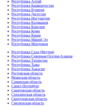
Республика Алтай
Республика Башкортостан
Республика Бурятия
Республика Дагестан
Республика Ингушетия
Республика Калмыкия
Республика Карелия
Республика Коми
Республика Крым
Республика Марий Эл
Республика Мордовия
Республика Саха (Якутия)
Республика Северная Осетия-Алания
Республика Татарстан
Республика Тыва
Республика Хакасия
Ростовская область
Рязанская область
Самарская область
Санкт-Петербург
Саратовская область
Сахалинская область
Свердловская область
Смоленская область