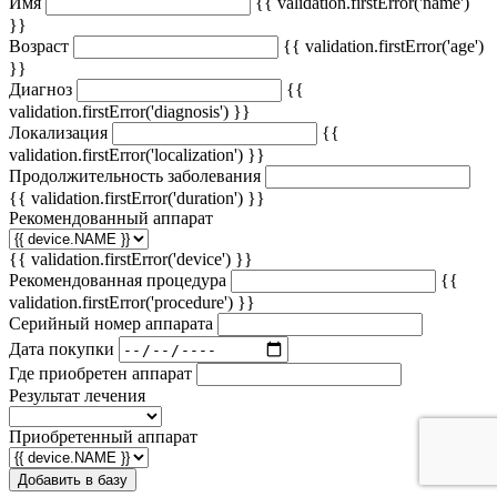
Имя
{{ validation.firstError('name')
}}
Возраст
{{ validation.firstError('age')
}}
Диагноз
{{
validation.firstError('diagnosis') }}
Локализация
{{
validation.firstError('localization') }}
Продолжительность заболевания
{{ validation.firstError('duration') }}
Рекомендованный аппарат
{{ validation.firstError('device') }}
Рекомендованная процедура
{{
validation.firstError('procedure') }}
Серийный номер аппарата
Дата покупки
Где приобретен аппарат
Результат лечения
Приобретенный аппарат
Добавить в базу