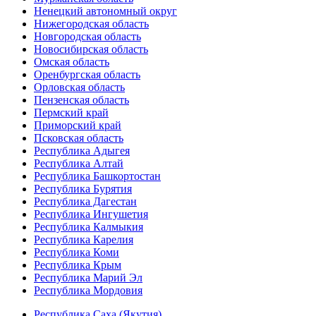
Ненецкий автономный округ
Нижегородская область
Новгородская область
Новосибирская область
Омская область
Оренбургская область
Орловская область
Пензенская область
Пермский край
Приморский край
Псковская область
Республика Адыгея
Республика Алтай
Республика Башкортостан
Республика Бурятия
Республика Дагестан
Республика Ингушетия
Республика Калмыкия
Республика Карелия
Республика Коми
Республика Крым
Республика Марий Эл
Республика Мордовия
Республика Саха (Якутия)