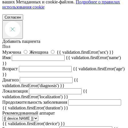
ваших Метаданных и cookie-файлов.
Подробнее о правилах
использования cookie
Согласен
Добавить пациента
Пол
Мужчина
Женщина
{{ validation.firstError('sex') }}
Имя
{{ validation.firstError('name')
}}
Возраст
{{ validation.firstError('age')
}}
Диагноз
{{
validation.firstError('diagnosis') }}
Локализация
{{
validation.firstError('localization') }}
Продолжительность заболевания
{{ validation.firstError('duration') }}
Рекомендованный аппарат
{{ validation.firstError('device') }}