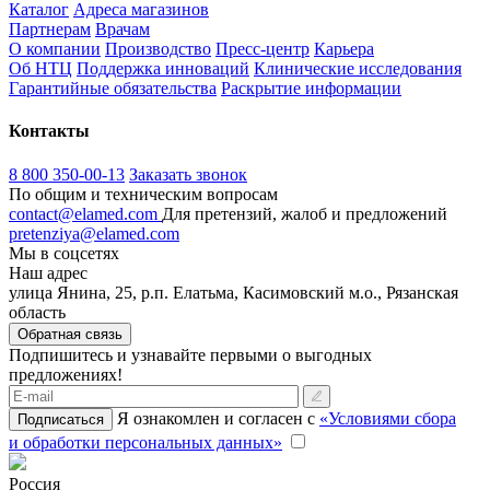
Каталог
Адреса магазинов
Партнерам
Врачам
О компании
Производство
Пресс-центр
Карьера
Об НТЦ
Поддержка инноваций
Клинические исследования
Гарантийные обязательства
Раскрытие информации
Контакты
8 800 350-00-13
Заказать звонок
По общим и техническим вопросам
contact@elamed.com
Для претензий, жалоб и предложений
pretenziya@elamed.com
Мы в соцсетях
Наш адрес
улица Янина, 25, р.п. Елатьма, Касимовский м.о., Рязанская
область
Обратная связь
Подпишитесь и узнавайте первыми о выгодных
предложениях!
Я ознакомлен и согласен с
«Условиями сбора
Подписаться
и обработки персональных данных»
Россия