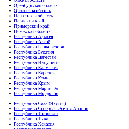
Омская область
Оренбургская область
Орловская область
Пензенская область
Пермский край
Приморский край
Псковская область
Республика Адыгея
Республика Алтай
Республика Башкортостан
Республика Бурятия
Республика Дагестан
Республика Ингушетия
Республика Калмыкия
Республика Карелия
Республика Коми
Республика Крым
Республика Марий Эл
Республика Мордовия
Республика Саха (Якутия)
Республика Северная Осетия-Алания
Республика Татарстан
Республика Тыва
Республика Хакасия