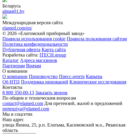
Беларусь
almag01.by
Международная версия сайта
elamed.com/en/
© 2026 «Елатомский приборный завод»
Правила использования cookie
Правила пользования сайтом
Политика конфиденциальности
Публичная оферта
Карта сайта
Разработка сайта:
ITECH.group
Каталог
Адреса магазинов
Партнерам
Врачам
О компании
О компании
Производство
Пресс-центр
Карьера
Об НТЦ
Поддержка инноваций
Клинические исследования
Контакты
8 800 350-00-13
Заказать звонок
По общим и техническим вопросам
contact@elamed.com
Для претензий, жалоб и предложений
pretenziya@elamed.com
Мы в соцсетях
Наш адрес
улица Янина, 25, р.п. Елатьма, Касимовский м.о., Рязанская
область