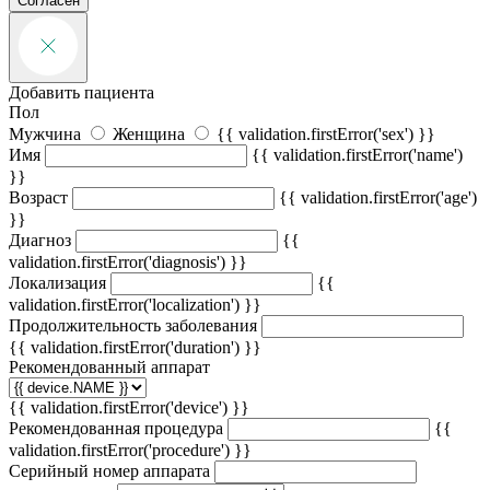
Согласен
Добавить пациента
Пол
Мужчина
Женщина
{{ validation.firstError('sex') }}
Имя
{{ validation.firstError('name')
}}
Возраст
{{ validation.firstError('age')
}}
Диагноз
{{
validation.firstError('diagnosis') }}
Локализация
{{
validation.firstError('localization') }}
Продолжительность заболевания
{{ validation.firstError('duration') }}
Рекомендованный аппарат
{{ validation.firstError('device') }}
Рекомендованная процедура
{{
validation.firstError('procedure') }}
Серийный номер аппарата