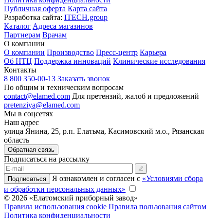
Публичная оферта
Карта сайта
Разработка сайта:
ITECH.group
Каталог
Адреса магазинов
Партнерам
Врачам
О компании
О компании
Производство
Пресс-центр
Карьера
Об НТЦ
Поддержка инноваций
Клинические исследования
Контакты
8 800 350-00-13
Заказать звонок
По общим и техническим вопросам
contact@elamed.com
Для претензий, жалоб и предложений
pretenziya@elamed.com
Мы в соцсетях
Наш адрес
улица Янина, 25, р.п. Елатьма, Касимовский м.о., Рязанская
область
Обратная связь
Подписаться на рассылку
Я ознакомлен и согласен с
«Условиями сбора
Подписаться
и обработки персональных данных»
© 2026 «Елатомский приборный завод»
Правила использования cookie
Правила пользования сайтом
Политика конфиденциальности