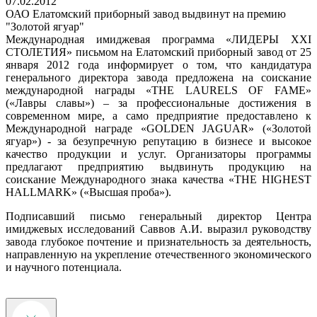
07.02.2012
ОАО Елатомский приборный завод выдвинут на премию
"Золотой ягуар"
Международная имиджевая программа «ЛИДЕРЫ XXI
СТОЛЕТИЯ» письмом на Елатомский приборный завод от 25
января 2012 года информирует о том, что кандидатура
генерального директора завода предложена на соискание
международной награды «THE LAURELS OF FAME»
(«Лавры славы») – за профессиональные достижения в
современном мире, а само предприятие предоставлено к
Международной награде «GOLDEN JAGUAR» («Золотой
ягуар») - за безупречную репутацию в бизнесе и высокое
качество продукции и услуг. Организаторы программы
предлагают предприятию выдвинуть продукцию на
соискание Международного знака качества «THE HIGHEST
HALLMARK» («Высшая проба»).
Подписавший письмо генеральный директор Центра
имиджевых исследований Саввов А.И. выразил руководству
завода глубокое почтение и признательность за деятельность,
направленную на укрепление отечественного экономического
и научного потенциала.