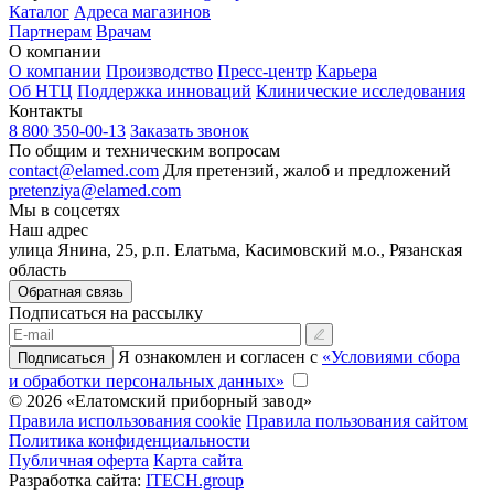
Каталог
Адреса магазинов
Партнерам
Врачам
О компании
О компании
Производство
Пресс-центр
Карьера
Об НТЦ
Поддержка инноваций
Клинические исследования
Контакты
8 800 350-00-13
Заказать звонок
По общим и техническим вопросам
contact@elamed.com
Для претензий, жалоб и предложений
pretenziya@elamed.com
Мы в соцсетях
Наш адрес
улица Янина, 25, р.п. Елатьма, Касимовский м.о., Рязанская
область
Обратная связь
Подписаться на рассылку
Я ознакомлен и согласен с
«Условиями сбора
Подписаться
и обработки персональных данных»
© 2026 «Елатомский приборный завод»
Правила использования cookie
Правила пользования сайтом
Политика конфиденциальности
Публичная оферта
Карта сайта
Разработка сайта:
ITECH.group