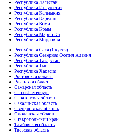
Республика Дагестан
Республика Ингушетия
Республика Калмыкия
Республика Карелия
Республика Коми
Республика Крым
Республика Марий Эл
Республика Мордовия
Республика Саха (Якутия)
Республика Северная Осетия-Алания
Республика Татарстан
Республика Тыва
Республика Хакасия
Ростовская область
Рязанская область
Самарская область
Санкт-Петербург
Саратовская область
Сахалинская область
Свердловская область
Смоленская область
Ставропольский край
Тамбовская область
Тверская область