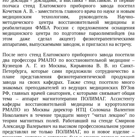
Но доклады - докладами, а выставка - выставкой. В первые
полчаса стенд Елатомского приборного завода посетил
Кочетков А. В. - заместитель главного врача по науке и новым
медицинским технологиям, руководитель Научно-
методического центра восстановительной медицины и
реабилитации ФМБА России с предложением оснащения
медицинского центра по подготовке параолимпийцев (на
этом даже сделал акцент) физиотерапевтическими
аппаратами, выпускаемыми заводом, и пригласил на встречу.
После него стенд Елатомского приборного завода посетили
два профессора РМАПО по восстановительной медицине –
Кузнецов А. Г. из Москвы, Кирьянова В. В. из Санкт-
Петербурга, которые сами предложили сотрудничество в
плане представления физиотерапевтической продукции
завода на своих кафедрах. Также стенд посетило много
знакомых преподавателей из ведущих медицинских ВУЗов
РФ, главных врачей санаториев, с которыми связывает общая
тема – аппарат магнитотерапии ПОЛИМАГ. Ассистенту
кафедры восстановительной медицины и курортологии
РМАПО из Москвы директор НТЦ Соломаха Валентин
Николаевич в течение тридцати минут "читал лекцию" по
теории магнитных полей. Работавший на стенде Смирнов
Александр Валерьевич на высоком профессиональном уровне
представлял не только ПОЛИМАГ, но и новое изделие –