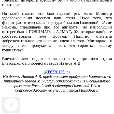
тонометр, интерес к которому был у многих главных врачей
санаториев.
На моей памяти это был первый раз, когда Министр
здравоохранения посетил наш стенд. Из-за того, что
физиотерапевтическая аппаратура была для Голиковой Т.А. не
знакома, спрашивала про все аппараты, но наибольший
интерес был к ПОЛИМАГу и АЛМАГу-02, которые наиболее
соответствовали теме форума. Приятно отметить
доброжелательное отношение специалистов Минздрава к
заводу и его продукции, - есть чем гордиться нашему
коллективу!
Впечатлениями поделился начальник медицинского отдела
Елатомского приборного завода Иванов А.В.
На фото: Иванов А.В. представляет продукцию Елатомского
приборного завода Министру здравоохранения и социального
развития Российской Федерации Голиковой Т.А. и
сопровождающим её специалистам Минздрава.