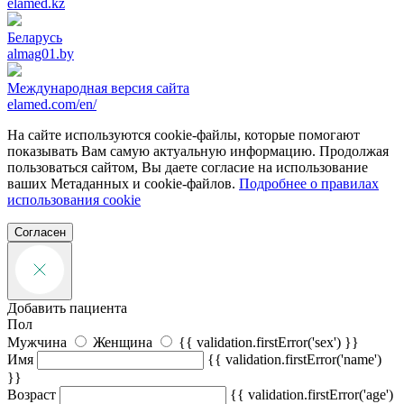
elamed.kz
Беларусь
almag01.by
Международная версия сайта
elamed.com/en/
На сайте используются cookie-файлы, которые помогают
показывать Вам самую актуальную информацию. Продолжая
пользоваться сайтом, Вы даете согласие на использование
ваших Метаданных и cookie-файлов.
Подробнее о правилах
использования cookie
Согласен
Добавить пациента
Пол
Мужчина
Женщина
{{ validation.firstError('sex') }}
Имя
{{ validation.firstError('name')
}}
Возраст
{{ validation.firstError('age')