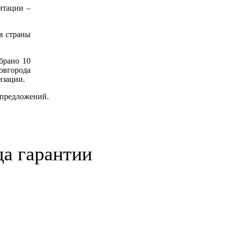
итации –
в страны
брано 10
овгорода
изации.
 предложений.
да гарантии