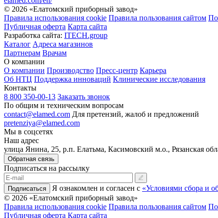
elamed.com/en/
© 2026 «Елатомский приборный завод»
Правила использования cookie
Правила пользования сайтом
По
Публичная оферта
Карта сайта
Разработка сайта:
ITECH.group
Каталог
Адреса магазинов
Партнерам
Врачам
О компании
О компании
Производство
Пресс-центр
Карьера
Об НТЦ
Поддержка инноваций
Клинические исследования
Контакты
8 800 350-00-13
Заказать звонок
По общим и техническим вопросам
contact@elamed.com
Для претензий, жалоб и предложений
pretenziya@elamed.com
Мы в соцсетях
Наш адрес
улица Янина, 25, р.п. Елатьма, Касимовский м.о., Рязанская обл
Обратная связь
Подписаться на рассылку
Я ознакомлен и согласен с
«Условиями сбора и о
Подписаться
© 2026 «Елатомский приборный завод»
Правила использования cookie
Правила пользования сайтом
По
Публичная оферта
Карта сайта