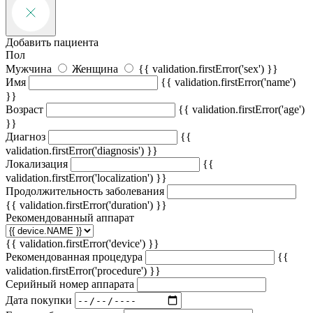
Добавить пациента
Пол
Мужчина
Женщина
{{ validation.firstError('sex') }}
Имя
{{ validation.firstError('name')
}}
Возраст
{{ validation.firstError('age')
}}
Диагноз
{{
validation.firstError('diagnosis') }}
Локализация
{{
validation.firstError('localization') }}
Продолжительность заболевания
{{ validation.firstError('duration') }}
Рекомендованный аппарат
{{ validation.firstError('device') }}
Рекомендованная процедура
{{
validation.firstError('procedure') }}
Серийный номер аппарата
Дата покупки