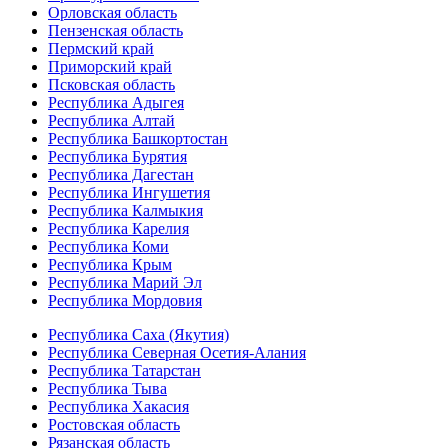
Орловская область
Пензенская область
Пермский край
Приморский край
Псковская область
Республика Адыгея
Республика Алтай
Республика Башкортостан
Республика Бурятия
Республика Дагестан
Республика Ингушетия
Республика Калмыкия
Республика Карелия
Республика Коми
Республика Крым
Республика Марий Эл
Республика Мордовия
Республика Саха (Якутия)
Республика Северная Осетия-Алания
Республика Татарстан
Республика Тыва
Республика Хакасия
Ростовская область
Рязанская область