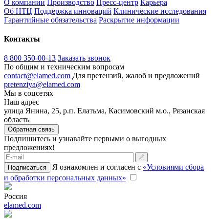
О компании
Производство
Пресс-центр
Карьера
Об НТЦ
Поддержка инноваций
Клинические исследования
Гарантийные обязательства
Раскрытие информации
Контакты
8 800 350-00-13
Заказать звонок
По общим и техническим вопросам
contact@elamed.com
Для претензий, жалоб и предложений
pretenziya@elamed.com
Мы в соцсетях
Наш адрес
улица Янина, 25, р.п. Елатьма, Касимовский м.о., Рязанская
область
Обратная связь
Подпишитесь и узнавайте первыми о выгодных
предложениях!
Я ознакомлен и согласен с
«Условиями сбора
Подписаться
и обработки персональных данных»
Россия
elamed.com