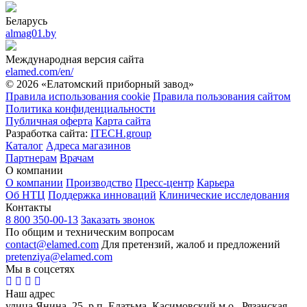
Беларусь
almag01.by
Международная версия сайта
elamed.com/en/
© 2026 «Елатомский приборный завод»
Правила использования cookie
Правила пользования сайтом
Политика конфиденциальности
Публичная оферта
Карта сайта
Разработка сайта:
ITECH.group
Каталог
Адреса магазинов
Партнерам
Врачам
О компании
О компании
Производство
Пресс-центр
Карьера
Об НТЦ
Поддержка инноваций
Клинические исследования
Контакты
8 800 350-00-13
Заказать звонок
По общим и техническим вопросам
contact@elamed.com
Для претензий, жалоб и предложений
pretenziya@elamed.com
Мы в соцсетях
Наш адрес
улица Янина, 25, р.п. Елатьма, Касимовский м.о., Рязанская