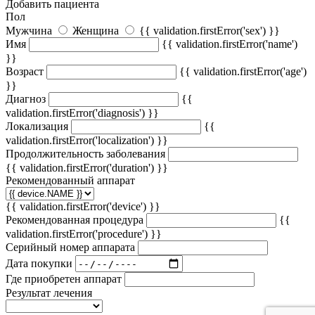
Добавить пациента
Пол
Мужчина
Женщина
{{ validation.firstError('sex') }}
Имя
{{ validation.firstError('name')
}}
Возраст
{{ validation.firstError('age')
}}
Диагноз
{{
validation.firstError('diagnosis') }}
Локализация
{{
validation.firstError('localization') }}
Продолжительность заболевания
{{ validation.firstError('duration') }}
Рекомендованный аппарат
{{ validation.firstError('device') }}
Рекомендованная процедура
{{
validation.firstError('procedure') }}
Серийный номер аппарата
Дата покупки
Где приобретен аппарат
Результат лечения