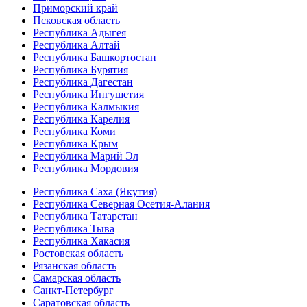
Приморский край
Псковская область
Республика Адыгея
Республика Алтай
Республика Башкортостан
Республика Бурятия
Республика Дагестан
Республика Ингушетия
Республика Калмыкия
Республика Карелия
Республика Коми
Республика Крым
Республика Марий Эл
Республика Мордовия
Республика Саха (Якутия)
Республика Северная Осетия-Алания
Республика Татарстан
Республика Тыва
Республика Хакасия
Ростовская область
Рязанская область
Самарская область
Санкт-Петербург
Саратовская область