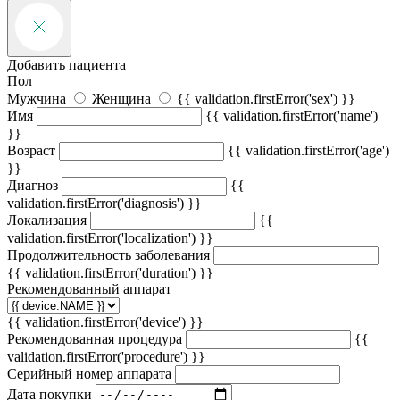
Добавить пациента
Пол
Мужчина
Женщина
{{ validation.firstError('sex') }}
Имя
{{ validation.firstError('name')
}}
Возраст
{{ validation.firstError('age')
}}
Диагноз
{{
validation.firstError('diagnosis') }}
Локализация
{{
validation.firstError('localization') }}
Продолжительность заболевания
{{ validation.firstError('duration') }}
Рекомендованный аппарат
{{ validation.firstError('device') }}
Рекомендованная процедура
{{
validation.firstError('procedure') }}
Серийный номер аппарата
Дата покупки