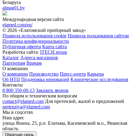
Беларусь
almag01.by
Международная версия сайта
elamed.com/en/
© 2026 «Елатомский приборный завод»
Правила использования cookie
Правила пользования сайтом
Политика конфиденциальности
Публичная оферта
Карта сайта
Разработка сайта:
ITECH.group
Каталог
Адреса магазинов
Партнерам
Врачам
О компании
О компании
Производство
Пресс-центр
Карьера
Об НТЦ
Поддержка инноваций
Клинические исследования
Контакты
8 800 350-00-13
Заказать звонок
По общим и техническим вопросам
contact@elamed.com
Для претензий, жалоб и предложений
pretenziya@elamed.com
Мы в соцсетях
Наш адрес
улица Янина, 25, р.п. Елатьма, Касимовский м.о., Рязанская
область
Обратная связь