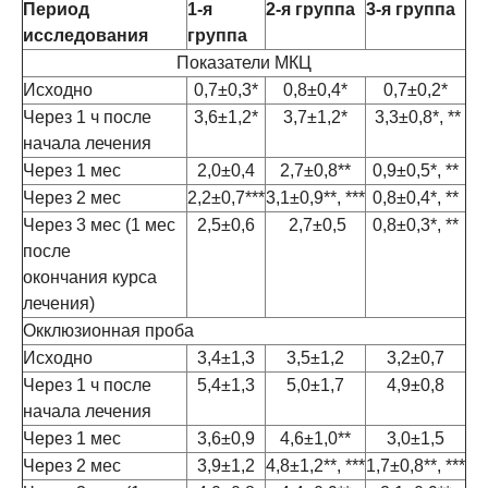
Период
1-я
2-я группа
3-я группа
исследования
группа
Показатели МКЦ
Исходно
0,7±0,3*
0,8±0,4*
0,7±0,2*
Через 1 ч после
3,6±1,2*
3,7±1,2*
3,3±0,8*, **
начала лечения
Через 1 мес
2,0±0,4
2,7±0,8**
0,9±0,5*, **
Через 2 мес
2,2±0,7***
3,1±0,9**, ***
0,8±0,4*, **
Через 3 мес (1 мес
2,5±0,6
2,7±0,5
0,8±0,3*, **
после
окончания курса
лечения)
Окклюзионная проба
Исходно
3,4±1,3
3,5±1,2
3,2±0,7
Через 1 ч после
5,4±1,3
5,0±1,7
4,9±0,8
начала лечения
Через 1 мес
3,6±0,9
4,6±1,0**
3,0±1,5
Через 2 мес
3,9±1,2
4,8±1,2**, ***
1,7±0,8**, ***