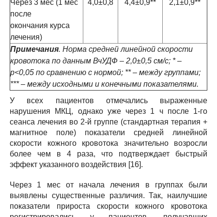
Через 3 мес (1 мес
4,0±0,8
4,4±0,9**
2,1±0,9**
после
окончания курса
лечения)
Примечания
. Норма средней линейной скорости
кровотока по данным ВчУДФ – 2,0±0,5 см/с; * –
р<0,05 по сравнению с нормой; ** – между группами;
*** – между исходными и конечными показателями.
У всех пациентов отмечались выраженные
нарушения МКЦ, однако уже через 1 ч после 1-го
сеанса лечения во 2-й группе (стандартная терапия +
магнитное поле) показатели средней линейной
скорости кожного кровотока значительно возросли
более чем в 4 раза, что подтверждает быстрый
эффект указанного воздействия [16].
Через 1 мес от начала лечения в группах были
выявлены существенные различия. Так, наилучшие
показатели прироста скорости кожного кровотока
регистрировались у пациентов, получавших