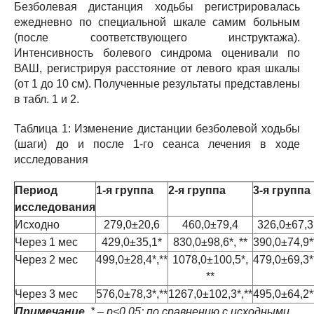
Безболевая дистанция ходьбы регистрировалась
ежедневно по специальной шкале самим больным
(после соответствующего инструктажа).
Интенсивность болевого синдрома оценивали по
ВАШ, регистрируя расстояние от левого края шкалы
(от 1 до 10 см). Полученные результаты представлены
в табл. 1 и 2.
Таблица 1: Изменение дистанции безболевой ходьбы
(шаги) до и после 1-го сеанса лечения в ходе
исследования
Период
1-я группа
2-я группа
3-я группа
исследования
Исходно
279,0±20,6
460,0±79,4
326,0±67,3
Через 1 мес
429,0±35,1*
830,0±98,6*, **
390,0±74,9*
Через 2 мес
499,0±28,4*,**
1078,0±100,5*,
479,0±69,3*
**
Через 3 мес
576,0±78,3*,**
1267,0±102,3*,**
495,0±64,2*
Примечание
. * – р<0,05; по сравнению с исходными