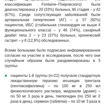
классификации Fontaine–Покровского) была
диагностирована у 20 (33%) больных, IIб стадия – у 42
(67%). Среди сопутствующих заболеваний были
артериальная гипертензия (АГ) – у 57 (92%)
пациентов, ИБС (стабильная стенокардия не выше II
функционального класса) – у 46 (74%), сахарный
диабет типа 2 – у 23 (37%) больных, хронический
гастрит – у 8 (12,9%) обследованных.
Всеми больными было подписано информированное
согласие на участие в исследовании, после чего они
случайным образом были рандомизированы в 3
группы:
пациенты 1-й группы (n=22) получали стандартную
лекарственную терапию: инъекции трентала
(пентоксифиллина) – по 100 мг в 250 мл
физиологического раствора, мидокалм (драже) –
по 50 мг 3 раза в день, тиклопидин (по 250 мг 2
раза в день), сермион (таблетки) – по 10 мг 3 раза в