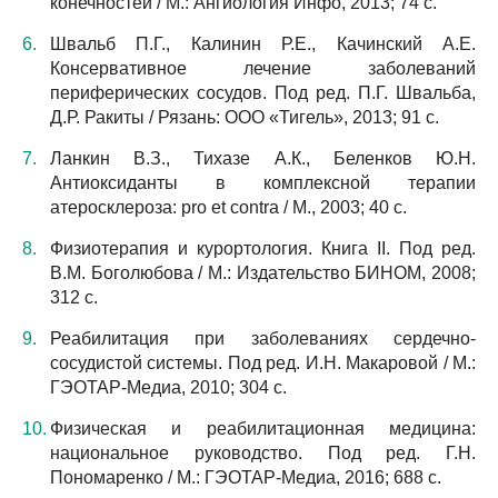
конечностей / М.: Ангиология Инфо, 2013; 74 с.
Швальб П.Г., Калинин Р.Е., Качинский А.Е.
Консервативное лечение заболеваний
периферических сосудов. Под ред. П.Г. Швальба,
Д.Р. Ракиты / Рязань: ООО «Тигель», 2013; 91 с.
Ланкин В.З., Тихазе А.К., Беленков Ю.Н.
Антиоксиданты в комплексной терапии
атеросклероза: pro et contra / М., 2003; 40 с.
Физиотерапия и курортология. Книга II. Под ред.
В.М. Боголюбова / М.: Издательство БИНОМ, 2008;
312 с.
Реабилитация при заболеваниях сердечно-
сосудистой системы. Под ред. И.Н. Макаровой / М.:
ГЭОТАР-Медиа, 2010; 304 с.
Физическая и реабилитационная медицина:
национальное руководство. Под ред. Г.Н.
Пономаренко / М.: ГЭОТАР-Медиа, 2016; 688 с.