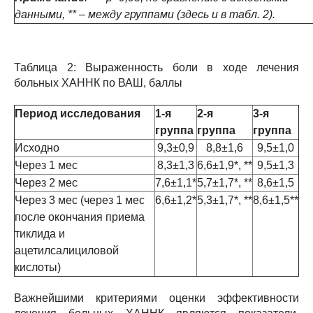
данными, ** – между группами (здесь и в табл. 2).
Таблица 2: Выраженность боли в ходе лечения
больных ХАННК по ВАШ, баллы
Период исследования
1-я
2-я
3-я
группа
группа
группа
Исходно
9,3±0,9
8,8±1,6
9,5±1,0
Через 1 мес
8,3±1,3
6,6±1,9*, **
9,5±1,3
Через 2 мес
7,6±1,1*
5,7±1,7*, **
8,6±1,5
Через 3 мес (через 1 мес
6,6±1,2*
5,3±1,7*, **
8,6±1,5**
после окончания приема
тиклида и
ацетилсалициловой
кислоты)
Важнейшими критериями оценки эффективности