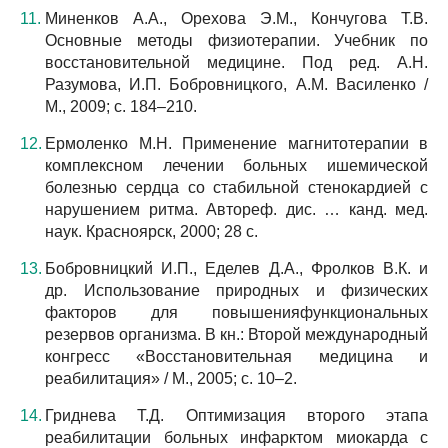
Миненков A.A., Орехова Э.М., Кончугова Т.В.
Основные методы физиотерапии. Учебник по
восстановительной медицине. Под ред. А.Н.
Разумова, И.П. Бобровницкого, А.М. Василенко /
М., 2009; с. 184–210.
Ермоленко М.Н. Применение магнитотерапии в
комплексном лечении больных ишемической
болезнью сердца со стабильной стенокардией с
нарушением ритма. Автореф. дис. … канд. мед.
наук. Красноярск, 2000; 28 с.
Бобровницкий И.П., Еделев Д.А., Фролков В.К. и
др. Использование природных и физических
факторов для повышенияфункциональных
резервов организма. В кн.: Второй международный
конгресс «Восстановительная медицина и
реабилитация» / М., 2005; с. 10–2.
Гриднева Т.Д. Оптимизация второго этапа
реабилитации больных инфарктом миокарда с