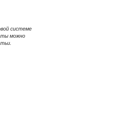
овой системе
таты можно
атьи.