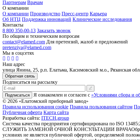
Партнерам
Врачам
О компании
О компании
Производство
Пресс-центр
Карьера
Об НТЦ
Поддержка инноваций
Клинические исследования
Контакты
8 800 350-00-13
Заказать звонок
По общим и техническим вопросам
contact@elamed.com
Для претензий, жалоб и предложений
pretenziya@elamed.com
Мы в соцсетях
Наш адрес
улица Янина, 25, р.п. Елатьма, Касимовский м.о., Рязанская обл
Обратная связь
Подписаться на рассылку
Я ознакомлен и согласен с
«Условиями сбора и о
Подписаться
© 2026 «Елатомский приборный завод»
Правила использования cookie
Правила пользования сайтом
По
Публичная оферта
Карта сайта
Разработка сайта:
ITECH.group
Система качества предприятия сертифицирована по ISO 13485:
СЛУЖИТЬ ЗАМЕНОЙ ОЧНОЙ КОНСУЛЬТАЦИИ ВРАЧА
Обр
условиях не является публичной офертой, определяемой полож