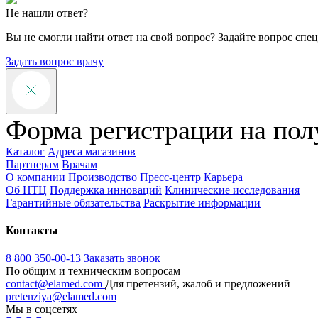
Не нашли ответ?
Вы не смогли найти ответ на свой вопрос? Задайте вопрос спе
Задать вопрос врачу
Форма регистрации на пол
Каталог
Адреса магазинов
Партнерам
Врачам
О компании
Производство
Пресс-центр
Карьера
Об НТЦ
Поддержка инноваций
Клинические исследования
Гарантийные обязательства
Раскрытие информации
Контакты
8 800 350-00-13
Заказать звонок
По общим и техническим вопросам
contact@elamed.com
Для претензий, жалоб и предложений
pretenziya@elamed.com
Мы в соцсетях