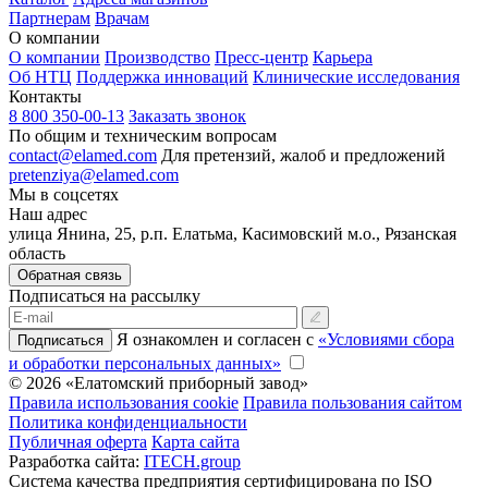
Партнерам
Врачам
О компании
О компании
Производство
Пресс-центр
Карьера
Об НТЦ
Поддержка инноваций
Клинические исследования
Контакты
8 800 350-00-13
Заказать звонок
По общим и техническим вопросам
contact@elamed.com
Для претензий, жалоб и предложений
pretenziya@elamed.com
Мы в соцсетях
Наш адрес
улица Янина, 25, р.п. Елатьма, Касимовский м.о., Рязанская
область
Обратная связь
Подписаться на рассылку
Я ознакомлен и согласен с
«Условиями сбора
Подписаться
и обработки персональных данных»
© 2026 «Елатомский приборный завод»
Правила использования cookie
Правила пользования сайтом
Политика конфиденциальности
Публичная оферта
Карта сайта
Разработка сайта:
ITECH.group
Система качества предприятия сертифицирована по ISO