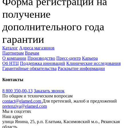
Форма регистрации на
получение
дополнительного года
гарантии
Каталог
Адреса магазинов
Партнерам
Врачам
О компании
Производство
Пресс-центр
Карьера
Об НТЦ
Поддержка инноваций
Клинические исследования
Гарантийные обязательства
Раскрытие информации
Контакты
8 800 350-00-13
Заказать звонок
По общим и техническим вопросам
contact@elamed.com
Для претензий, жалоб и предложений
pretenziya@elamed.com
Мы в соцсетях
Наш адрес
улица Янина, 25, р.п. Елатьма, Касимовский м.о., Рязанская
область