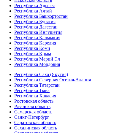
Псковская область
Республика Адыгея
Республика Алтай
Республика Башкортостан
Республика Бурятия
Республика Дагестан
Республика Ингушетия
Республика Калмыкия
Республика Карелия
Республика Коми
Республика Крым
Республика Марий Эл
Республика Мордовия
Республика Саха (Якутия)
Республика Северная Осетия-Алания
Республика Татарстан
Республика Тыва
Республика Хакасия
Ростовская область
Рязанская область
Самарская область
Санкт-Петербург
Саратовская область
Сахалинская область