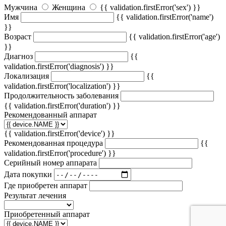
Мужчина
Женщина
{{ validation.firstError('sex') }}
Имя
{{ validation.firstError('name')
}}
Возраст
{{ validation.firstError('age')
}}
Диагноз
{{
validation.firstError('diagnosis') }}
Локализация
{{
validation.firstError('localization') }}
Продолжительность заболевания
{{ validation.firstError('duration') }}
Рекомендованный аппарат
{{ validation.firstError('device') }}
Рекомендованная процедура
{{
validation.firstError('procedure') }}
Серийный номер аппарата
Дата покупки
Где приобретен аппарат
Результат лечения
Приобретенный аппарат