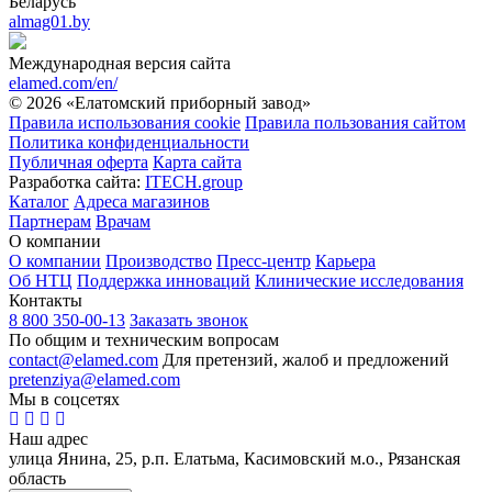
Беларусь
almag01.by
Международная версия сайта
elamed.com/en/
© 2026 «Елатомский приборный завод»
Правила использования cookie
Правила пользования сайтом
Политика конфиденциальности
Публичная оферта
Карта сайта
Разработка сайта:
ITECH.group
Каталог
Адреса магазинов
Партнерам
Врачам
О компании
О компании
Производство
Пресс-центр
Карьера
Об НТЦ
Поддержка инноваций
Клинические исследования
Контакты
8 800 350-00-13
Заказать звонок
По общим и техническим вопросам
contact@elamed.com
Для претензий, жалоб и предложений
pretenziya@elamed.com
Мы в соцсетях
Наш адрес
улица Янина, 25, р.п. Елатьма, Касимовский м.о., Рязанская
область