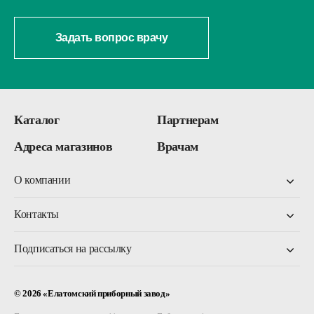
Задать вопрос врачу
Каталог
Партнерам
Адреса магазинов
Врачам
О компании
Контакты
О компании
Об НТЦ
Производство
Поддержка инноваций
Подписаться на рассылку
8 800 350-00-13
Пресс-центр
Клинические исследования
Заказать звонок
Карьера
© 2026 «Елатомский приборный завод»
По общим и техническим вопросам
Подписаться
contact@elamed.com