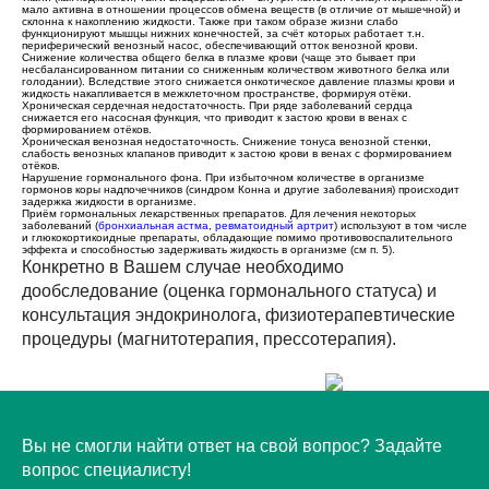
мало активна в отношении процессов обмена веществ (в отличие от мышечной) и
склонна к накоплению жидкости. Также при таком образе жизни слабо
функционируют мышцы нижних конечностей, за счёт которых работает т.н.
периферический венозный насос, обеспечивающий отток венозной крови.
Снижение количества общего белка в плазме крови (чаще это бывает при
несбалансированном питании со сниженным количеством животного белка или
голодании). Вследствие этого снижается онкотическое давление плазмы крови и
жидкость накапливается в межклеточном пространстве, формируя отёки.
Хроническая сердечная недостаточность. При ряде заболеваний сердца
снижается его насосная функция, что приводит к застою крови в венах с
формированием отёков.
Хроническая венозная недостаточность. Снижение тонуса венозной стенки,
слабость венозных клапанов приводит к застою крови в венах с формированием
отёков.
Нарушение гормонального фона. При избыточном количестве в организме
гормонов коры надпочечников (синдром Конна и другие заболевания) происходит
задержка жидкости в организме.
Приём гормональных лекарственных препаратов. Для лечения некоторых
заболеваний (
бронхиальная астма
,
ревматоидный артрит
) используют в том числе
и глюкокортикоидные препараты, обладающие помимо противовоспалительного
эффекта и способностью задерживать жидкость в организме (см п. 5).
Конкретно в Вашем случае необходимо
дообследование (оценка гормонального статуса) и
НЕ НАШЛИ ОТВЕТ?
консультация эндокринолога, физиотерапевтические
процедуры (магнитотерапия, прессотерапия).
Вы не смогли найти ответ на свой вопрос? Задайте
вопрос специалисту!