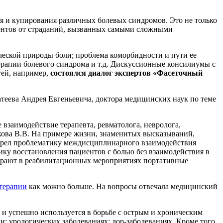
 и купирования различных болевых синдромов. Это не только
циентов от страданий, вызванных самыми сложными
ческой природы боли; проблема коморбидности и пути ее
ерапии болевого синдрома и т.д. Дискуссионные консилиумы с
тей, например,
состоялся диалог экспертов «Фасеточный
теева Андрея Евгеньевича, доктора медицинских наук по теме
взаимодействие терапевта, ревматолога, невролога,
ькова В.В. На примере жизни, знаменитых высказываний,
отрел проблематику междисциплинарного взаимодействия
ику восстановления пациентов с болью без взаимодействия в
играют в реабилитационных мероприятиях портативные
терапии
как можно больше. На вопросы отвечала медицинский
и успешно используется в борьбе с острым и хроническим
; урологических заболеваниях; лор-заболеваниях. Кроме того,