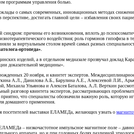
им программам управления болью.
оклады о самых современных, инновационных методах снижения
в перспективе, достигать главной цели – избавления своих па
ой синдром: причины его возникновения, вплоть до психосомати
зиотерапевтического воздействия; роль гормонов гипофиза в т
единяли за виртуальным столом врачей самых разных специальнос
матолога-ортопеда»
.
ских изделий, а в отдельном медиазале прозвучал доклад Кара
ции доказательной медицины».
ожденных 20 ноября, и квинтет экспертов. Междисциплинарное 
кина А.Л., Данилова А.Б., Барулина А.Е., Алексеевой Л.И., Ар
й, Михаила Ульянова и Алексея Баталова, А.Л. Верткин рассм
льный разговор квинтета экспертов, рассматривающих проблемат
 приятно, что специалисты обозначили важную роль, которую 
для домашнего применения.
ля посетителей выставки ЕЛАМЕДа, желающих узнать о
магнито
ЕЛАМЕДа – низкочастотное импульсное магнитное поле – давно 
ельного аппарата, но и при головных болях различной этиологии