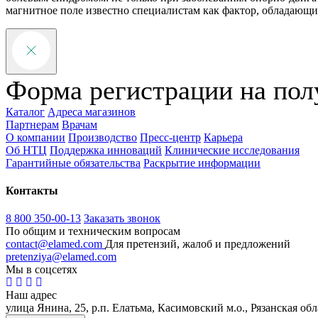
магнитное поле известно специалистам как фактор, обладающ
Форма регистрации на пол
Каталог
Адреса магазинов
Партнерам
Врачам
О компании
Производство
Пресс-центр
Карьера
Об НТЦ
Поддержка инноваций
Клинические исследования
Гарантийные обязательства
Раскрытие информации
Контакты
8 800 350-00-13
Заказать звонок
По общим и техническим вопросам
contact@elamed.com
Для претензий, жалоб и предложений
pretenziya@elamed.com
Мы в соцсетях
Наш адрес
улица Янина, 25, р.п. Елатьма, Касимовский м.о., Рязанская обл