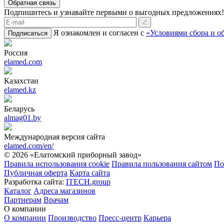
Обратная связь
Подпишитесь и узнавайте первыми о выгодных предложениях!
Я ознакомлен и согласен с
«Условиями сбора и о
Подписаться
Россия
elamed.com
Казахстан
elamed.kz
Беларусь
almag01.by
Международная версия сайта
elamed.com/en/
© 2026 «Елатомский приборный завод»
Правила использования cookie
Правила пользования сайтом
По
Публичная оферта
Карта сайта
Разработка сайта:
ITECH.group
Каталог
Адреса магазинов
Партнерам
Врачам
О компании
О компании
Производство
Пресс-центр
Карьера