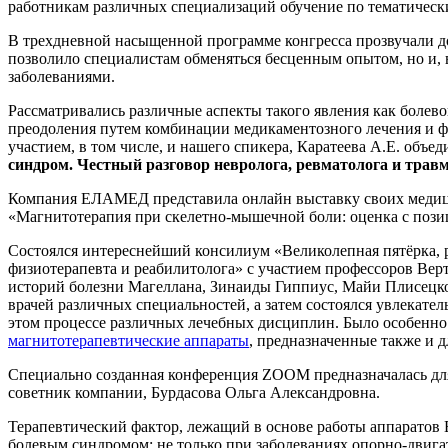
работникам различных специализаций обучение по тематическ
В трехдневной насыщенной программе конгресса прозвучали д
позволило специалистам обменяться бесценным опытом, но и, 
заболеваниями.
Рассматривались различные аспекты такого явления как болев
преодоления путем комбинации медикаментозного лечения и фи
участием, в том числе, и нашего спикера, Каратеева А.Е. объ
синдром. Честный разговор невролога, ревматолога и трав
Компания ЕЛАМЕД представила онлайн выставку своих медицин
«Магнитотерапия при скелетно-мышечной боли: оценка с пози
Состоялся интереснейший консилиум «Великолепная пятёрка, р
физиотерапевта и реабилитолога» с участием профессоров Верт
историй болезни Магеллана, Зинаиды Гиппиус, Майи Плисецко
врачей различных специальностей, а затем состоялся увлекате
этом процессе различных лечебных дисциплин. Было особенно
магнитотерапевтические аппараты
, предназначенные также и 
Специально созданная конференция ZOOM предназначалась д
советник компании, Бурдасова Ольга Александровна.
Терапевтический фактор, лежащий в основе работы аппаратов 
болевым синдромом: не только при заболеваниях опорно-двигат