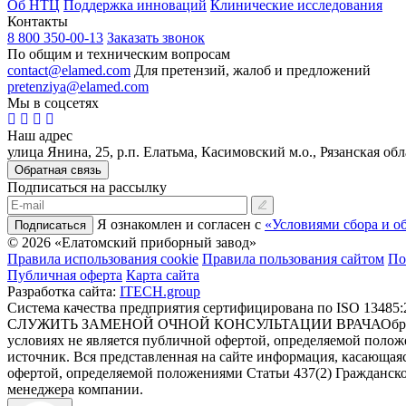
Об НТЦ
Поддержка инноваций
Клинические исследования
Контакты
8 800 350-00-13
Заказать звонок
По общим и техническим вопросам
contact@elamed.com
Для претензий, жалоб и предложений
pretenziya@elamed.com
Мы в соцсетях
Наш адрес
улица Янина, 25, р.п. Елатьма, Касимовский м.о., Рязанская обл
Обратная связь
Подписаться на рассылку
Я ознакомлен и согласен с
«Условиями сбора и о
Подписаться
© 2026 «Елатомский приборный завод»
Правила использования cookie
Правила пользования сайтом
По
Публичная оферта
Карта сайта
Разработка сайта:
ITECH.group
Система качества предприятия сертифицирована по ISO 13485:
СЛУЖИТЬ ЗАМЕНОЙ ОЧНОЙ КОНСУЛЬТАЦИИ ВРАЧА
Обр
условиях не является публичной офертой, определяемой полож
источник. Вся представленная на сайте информация, касающаяс
офертой, определяемой положениями Статьи 437(2) Гражданско
менеджера компании.