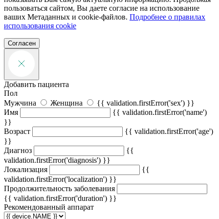
пользоваться сайтом, Вы даете согласие на использование
ваших Метаданных и cookie-файлов.
Подробнее о правилах
использования cookie
Согласен
Добавить пациента
Пол
Мужчина
Женщина
{{ validation.firstError('sex') }}
Имя
{{ validation.firstError('name')
}}
Возраст
{{ validation.firstError('age')
}}
Диагноз
{{
validation.firstError('diagnosis') }}
Локализация
{{
validation.firstError('localization') }}
Продолжительность заболевания
{{ validation.firstError('duration') }}
Рекомендованный аппарат