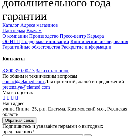
дополнительного года
гарантии
Каталог
Адреса магазинов
Партнерам
Врачам
О компании
Производство
Пресс-центр
Карьера
Об НТЦ
Поддержка инноваций
Клинические исследования
Гарантийные обязательства
Раскрытие информации
Контакты
8 800 350-00-13
Заказать звонок
По общим и техническим вопросам
contact@elamed.com
Для претензий, жалоб и предложений
pretenziya@elamed.com
Мы в соцсетях
Наш адрес
улица Янина, 25, р.п. Елатьма, Касимовский м.о., Рязанская
область
Обратная связь
Подпишитесь и узнавайте первыми о выгодных
предложениях!