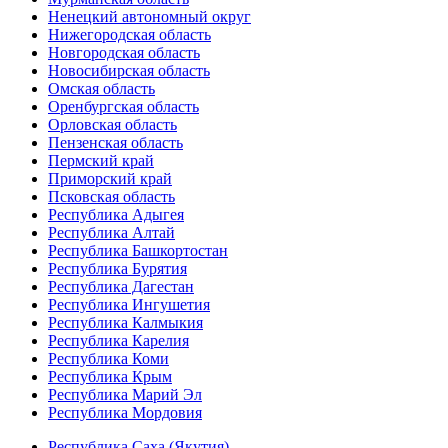
Ненецкий автономный округ
Нижегородская область
Новгородская область
Новосибирская область
Омская область
Оренбургская область
Орловская область
Пензенская область
Пермский край
Приморский край
Псковская область
Республика Адыгея
Республика Алтай
Республика Башкортостан
Республика Бурятия
Республика Дагестан
Республика Ингушетия
Республика Калмыкия
Республика Карелия
Республика Коми
Республика Крым
Республика Марий Эл
Республика Мордовия
Республика Саха (Якутия)