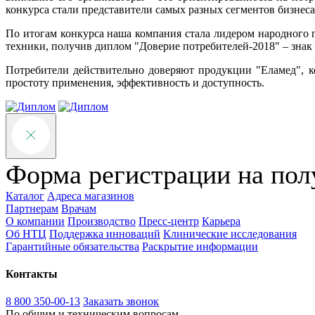
конкурса стали представители самых разных сегментов бизнеса
По итогам конкурса наша компания стала лидером народного
техники, получив диплом "Доверие потребителей-2018" – знак
Потребители действительно доверяют продукции "Еламед", 
простоту применения, эффективность и доступность.
Форма регистрации на пол
Каталог
Адреса магазинов
Партнерам
Врачам
О компании
Производство
Пресс-центр
Карьера
Об НТЦ
Поддержка инноваций
Клинические исследования
Гарантийные обязательства
Раскрытие информации
Контакты
8 800 350-00-13
Заказать звонок
По общим и техническим вопросам