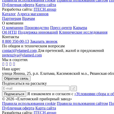
Правила использования cookie
Правила пользования сайтом
По
Публичная оферта
Карта сайта
Разработка сайта:
ITECH.group
Каталог
Адреса магазинов
Партнерам
Врачам
О компании
О компании
Производство
Пресс-центр
Карьера
Об НТЦ
Поддержка инноваций
Клинические исследования
Контакты
8 800 350-00-13
Заказать звонок
По общим и техническим вопросам
contact@elamed.com
Для претензий, жалоб и предложений
pretenziya@elamed.com
Мы в соцсетях
Наш адрес
улица Янина, 25, р.п. Елатьма, Касимовский м.о., Рязанская обл
Обратная связь
Подписаться на рассылку
Я ознакомлен и согласен с
«Условиями сбора и о
Подписаться
© 2026 «Елатомский приборный завод»
Правила использования cookie
Правила пользования сайтом
По
Публичная оферта
Карта сайта
Разработка сайта:
ITECH.group