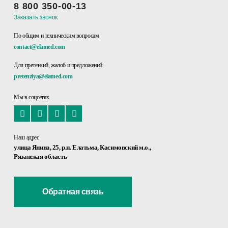
8 800 350-00-13
Заказать звонок
По общим и техническим вопросам
contact@elamed.com
Для претензий, жалоб и предложений
pretenziya@elamed.com
Мы в соцсетях
Наш адрес
улица Янина, 25, р.п. Елатьма, Касимовский м.о.,
Рязанская область
Обратная связь