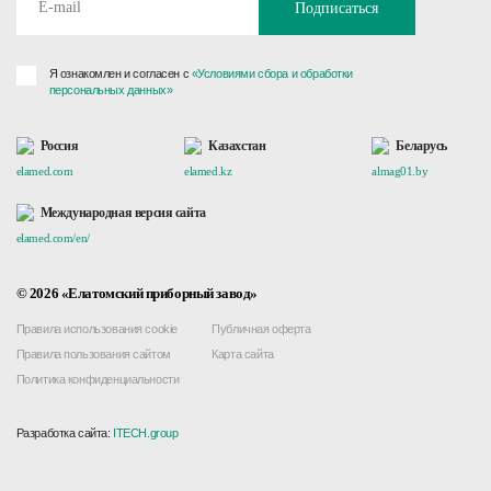
Подписаться
Я ознакомлен и согласен с
«Условиями сбора и обработки
персональных данных»
Россия
Казахстан
Беларусь
elamed.com
elamed.kz
almag01.by
Международная версия сайта
elamed.com/en/
© 2026 «Елатомский приборный завод»
Правила использования cookie
Публичная оферта
Правила пользования сайтом
Карта сайта
Политика конфиденциальности
Разработка сайта:
ITECH.group