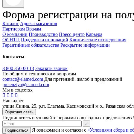
Форма регистрации на пол
Каталог
Адреса магазинов
Партнерам
Врачам
О компании
Производство
Пресс-центр
Карьера
Об НТЦ
Поддержка инноваций
Клинические исследования
Гарантийные обязательства
Раскрытие информации
Контакты
8 800 350-00-13
Заказать звонок
По общим и техническим вопросам
contact@elamed.com
Для претензий, жалоб и предложений
pretenziya@elamed.com
Мы в соцсетях
Наш адрес
улица Янина, 25, р.п. Елатьма, Касимовский м.о., Рязанская обл
Обратная связь
Подпишитесь и узнавайте первыми о выгодных предложениях!
Я ознакомлен и согласен с
«Условиями сбора и о
Подписаться