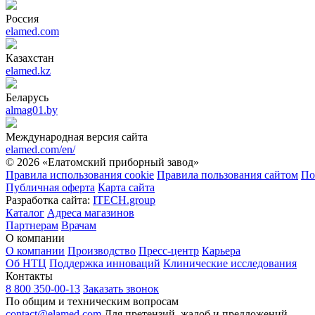
Россия
elamed.com
Казахстан
elamed.kz
Беларусь
almag01.by
Международная версия сайта
elamed.com/en/
© 2026 «Елатомский приборный завод»
Правила использования cookie
Правила пользования сайтом
По
Публичная оферта
Карта сайта
Разработка сайта:
ITECH.group
Каталог
Адреса магазинов
Партнерам
Врачам
О компании
О компании
Производство
Пресс-центр
Карьера
Об НТЦ
Поддержка инноваций
Клинические исследования
Контакты
8 800 350-00-13
Заказать звонок
По общим и техническим вопросам
contact@elamed.com
Для претензий, жалоб и предложений