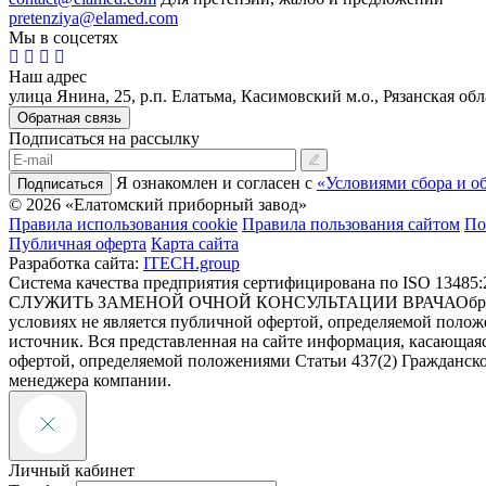
pretenziya@elamed.com
Мы в соцсетях
Наш адрес
улица Янина, 25, р.п. Елатьма, Касимовский м.о., Рязанская обл
Обратная связь
Подписаться на рассылку
Я ознакомлен и согласен с
«Условиями сбора и о
Подписаться
© 2026 «Елатомский приборный завод»
Правила использования cookie
Правила пользования сайтом
По
Публичная оферта
Карта сайта
Разработка сайта:
ITECH.group
Система качества предприятия сертифицирована по ISO 13485:
СЛУЖИТЬ ЗАМЕНОЙ ОЧНОЙ КОНСУЛЬТАЦИИ ВРАЧА
Обр
условиях не является публичной офертой, определяемой полож
источник. Вся представленная на сайте информация, касающаяс
офертой, определяемой положениями Статьи 437(2) Гражданско
менеджера компании.
Личный кабинет