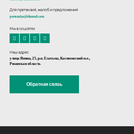
Для претензий, жалоб и предложений
pretenziya@elamed.com
Мы в соцсетях
Наш адрес
улица Янина, 25, р.п. Елатьма, Касимовский м.о.,
Рязанская область
Обратная связь