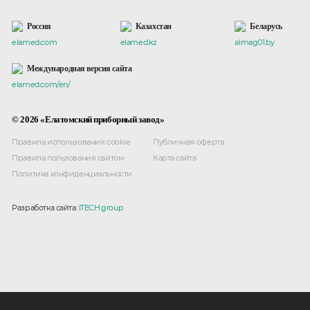
Россия
Казахстан
Беларусь
elamed.com
elamed.kz
almag01.by
Международная версия сайта
elamed.com/en/
© 2026 «Елатомский приборный завод»
Правила использования cookie
Публичная оферта
Правила пользования сайтом
Карта сайта
Политика конфиденциальности
Разработка сайта:
ITECH.group