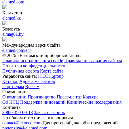
elamed.com
Казахстан
elamed.kz
Беларусь
almag01.by
Международная версия сайта
elamed.com/en/
© 2026 «Елатомский приборный завод»
Правила использования cookie
Правила пользования сайтом
Политика конфиденциальности
Публичная оферта
Карта сайта
Разработка сайта:
ITECH.group
Каталог
Адреса магазинов
Партнерам
Врачам
О компании
О компании
Производство
Пресс-центр
Карьера
Об НТЦ
Поддержка инноваций
Клинические исследования
Контакты
8 800 350-00-13
Заказать звонок
По общим и техническим вопросам
contact@elamed.com
Для претензий, жалоб и предложений
pretenziya@elamed.com