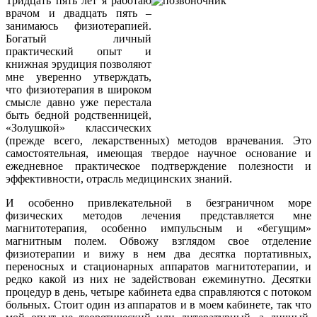
Тридцать пять лет я работаю
врачом и двадцать пять –
занимаюсь физиотерапией.
Богатый личный
практический опыт и
книжная эрудиция позволяют
мне уверенно утверждать,
что физиотерапия в широком
смысле давно уже перестала
быть бедной родственницей,
«Золушкой» классических
(прежде всего, лекарственных) методов врачевания. Это
самостоятельная, имеющая твердое научное основание и
ежедневное практическое подтверждение полезности и
эффективности, отрасль медицинских знаний.
И особенно привлекательной в безграничном море
физических методов лечения представляется мне
магнитотерапия, особенно импульсным и «бегущим»
магнитным полем. Обвожу взглядом свое отделение
физиотерапии и вижу в нем два десятка портативных,
переносных и стационарных аппаратов магнитотерапии, и
редко какой из них не задействован ежеминутно. Десятки
процедур в день, четыре кабинета едва справляются с потоком
больных. Стоит один из аппаратов и в моем кабинете, так что