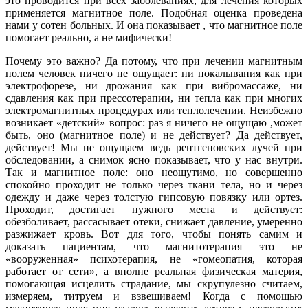
это проводится при всех заболеваниях, для лечения которых
применяется магнитное поле. Подобная оценка проведена
нами у сотен больных. И она показывает , что магнитное поле
помогает реально, а не мифически!
Почему это важно? Да потому, что при лечении магнитным
полем человек ничего не ощущает: ни покалывания как при
электрофорезе, ни дрожания как при вибромассаже, ни
сдавления как при прессотерапии, ни тепла как при многих
электромагнитных процедурах или теплолечении. Неизбежно
возникает «детский» вопрос: раз я ничего не ощущаю ,может
быть, оно (магнитное поле) и не действует? Да действует,
действует! Мы не ощущаем ведь рентгеновских лучей при
обследовании, а снимок ясно показывает, что у нас внутри.
Так и магнитное поле: оно неощутимо, но совершенно
спокойно проходит не только через ткани тела, но и через
одежду и даже через толстую гипсовую повязку или ортез.
Проходит, достигает нужного места и действует:
обезболивает, рассасывает отеки, снижает давление, умеренно
разжижает кровь. Вот для того, чтобы понять самим и
доказать пациентам, что магнитотерапия это не
«вооруженная» психотерапия, не «гомеопатия, которая
работает от сети», а вполне реальная физическая материя,
помогающая исцелить страдание, мы скрупулезно считаем,
измеряем, титруем и взвешиваем! Когда с помощью