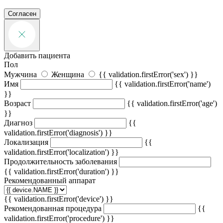
Согласен
Добавить пациента
Пол
Мужчина
Женщина
{{ validation.firstError('sex') }}
Имя
{{ validation.firstError('name')
}}
Возраст
{{ validation.firstError('age')
}}
Диагноз
{{
validation.firstError('diagnosis') }}
Локализация
{{
validation.firstError('localization') }}
Продолжительность заболевания
{{ validation.firstError('duration') }}
Рекомендованный аппарат
{{ validation.firstError('device') }}
Рекомендованная процедура
{{
validation.firstError('procedure') }}