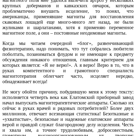
магнитного поля мне удалось вылечить артроз у нескольких
крупных доберманов и кавказских овчарок, которым
проблематично внушить исцеление, то понял, что
американцы, применявшие магниты для восстановления
скаковых лошадей еще много-много лет назад, не были
жуликами и шарлатанами, хотя я применяю переменное
магнитное поле, а они – постоянные неодимовые магниты.
Когда мы читаем очередной «блог», развенчивающий
физиотерапию, надо понимать, что тут собрались любители
поболтать, позаниматься флудом и не имеющие к предмету
обсуждения никакого отношения, главным критерием для
которых является: «Я не верю!». А я верю! Верю в то, что в
руках компетентного и грамотного специалиста
магнитотерапия облегчает часто, исцеляет нередко,
обнадеживает всегда!
Не могу обойти причину, побудившую меня к этому тексту:
исполняется четверть века как Елатомский приборный завод
начал выпускать магнитерапевтические аппараты. Сколько их
сейчас в руках врачей и рядовых потребителей? Более двух
миллионов, отвечает всезнающая статистика! Безотказные и
«ухватистые», безопасные и надежные елатомские аппараты
верой и правдой служат благородному делу исцеления. Честь
и хвала им, а точнее трудолюбивым, добросовестным,
грамотным, высокоорганизованным их творцам: