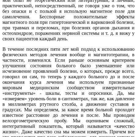
мой опыт не теоретический или литературный, а личный,
практический, непосредственный, не говоря уже о том, что
без опаски и с пользой я использую магнитное поле для
самолечения. Бесспорные положительные эффекты
магнитного поля при гипертонической и варикозной болезни,
при травмах и переломах, при болезнях органов дыхания и
остеохондрозе, поражениях нервной системы и т. д. я вижу у
своих пациентов каждый день.
В течение последних пяти лет мой подход к использованию
физических методов лечения вообще и магнитотерапии, в
частности, изменился. Если раньше основным критерием
улучшения состояния больного было уменьшение или
исчезновение проявлений болезни, о которых, прежде всего,
говорил он сам, то теперь у каждого больного до и после
окончания курса лечения мы используем признанные
мировым медицинским сообществом измерительные
«инструменты» - шкалы, тесты и опросники. Да, мы
«измеряем» уровень боли в сантиметрах, так же, как давление
в миллиметрах ртутного столба, а движение суставов в
градусах. Мы определяем, за какое время больной проходит
известное расстояние до лечения и после. Мы проводим
велоэргометрическую пробу. Мы оцениваем сложный,
интегративный показатель, который называется «качество
жизни». Даже качество сна мы можем измерить. Причем все