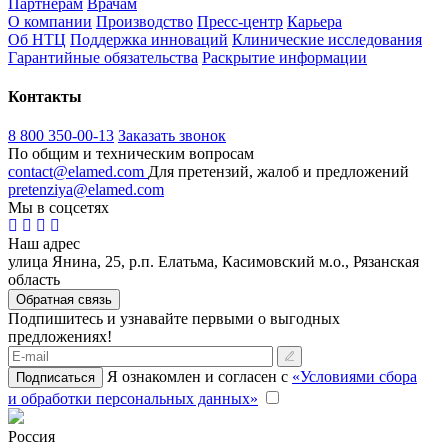
Партнерам
Врачам
О компании
Производство
Пресс-центр
Карьера
Об НТЦ
Поддержка инноваций
Клинические исследования
Гарантийные обязательства
Раскрытие информации
Контакты
8 800 350-00-13
Заказать звонок
По общим и техническим вопросам
contact@elamed.com
Для претензий, жалоб и предложений
pretenziya@elamed.com
Мы в соцсетях
Наш адрес
улица Янина, 25, р.п. Елатьма, Касимовский м.о., Рязанская
область
Обратная связь
Подпишитесь и узнавайте первыми о выгодных
предложениях!
Я ознакомлен и согласен с
«Условиями сбора
Подписаться
и обработки персональных данных»
Россия