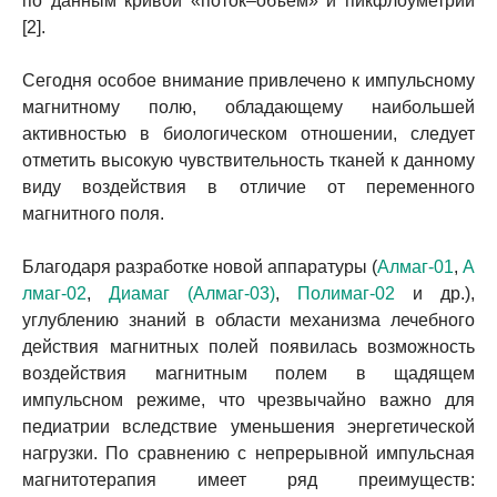
по данным кривой «поток–объем» и пикфлоуметрии
[2].
Сегодня особое внимание привлечено к импульсному
магнитному полю, обладающему наибольшей
активностью в биологическом отношении, следует
отметить высокую чувствительность тканей к данному
виду воздействия в отличие от переменного
магнитного поля.
Благодаря разработке новой аппаратуры (
Алмаг-01
,
А
лмаг-02
,
Диамаг (Алмаг-03)
,
Полимаг-02
и др.),
углублению знаний в области механизма лечебного
действия магнитных полей появилась возможность
воздействия магнитным полем в щадящем
импульсном режиме, что чрезвычайно важно для
педиатрии вследствие уменьшения энергетической
нагрузки. По сравнению с непрерывной импульсная
магнитотерапия имеет ряд преимуществ: