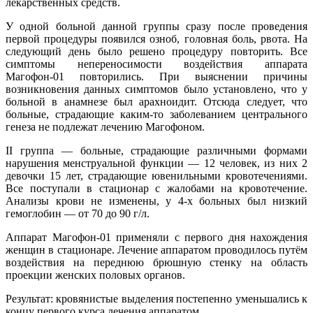
лекарственных средств.
У одной больной данной группы сразу после проведения
первой процедуры появился озноб, головная боль, рвота. На
следующий день было решено процедуру повторить. Все
симптомы непереносимости воздействия аппарата
Магофон-01 повторились. При выяснении причины
возникновения данных симптомов было установлено, что у
больной в анамнезе был арахноидит. Отсюда следует, что
больные, страдающие каким-то заболеванием центрального
генеза не подлежат лечению Магофоном.
II группа — больные, страдающие различными формами
нарушения менструальной функции — 12 человек, из них 2
девочки 15 лет, страдающие ювенильными кровотечениями.
Все поступали в стационар с жалобами на кровотечение.
Анализы крови не изменены, у 4-х больных был низкий
гемоглобин — от 70 до 90 г/л.
Аппарат Магофон-01 применяли с первого дня нахождения
женщин в стационаре. Лечение аппаратом проводилось путём
воздействия на переднюю брюшную стенку на область
проекции женских половых органов.
Результат: кровянистые выделения постепенно уменьшались к
концу первого курса лечения аппаратом.