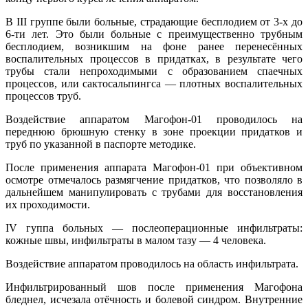
В III группе были больные, страдающие бесплодием от 3-х до
6-ти лет. Это были больные с преимущественно трубным
бесплодием, возникшим на фоне ранее перенесённых
воспалительных процессов в придатках, в результате чего
трубы стали непроходимыми с образованием спаечных
процессов, или сактосальпингса — плотных воспалительных
процессов труб.
Воздействие аппаратом Магофон-01 проводилось на
переднюю брюшную стенку в зоне проекции придатков и
труб по указанной в паспорте методике.
После применения аппарата Магофон-01 при объективном
осмотре отмечалось размягчение придатков, что позволяло в
дальнейшем манипулировать с трубами для восстановления
их проходимости.
IV гуппа больных — послеоперационные инфильтраты:
кожные швы, инфильтраты в малом тазу — 4 человека.
Воздействие аппаратом проводилось на область инфильтрата.
Инфильтрированный шов после применения Магофона
бледнел, исчезала отёчность и болевой синдром. Внутренние