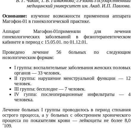
В. Г. Чикин, Т. В. Гамаюнова; г.Рязань Государственный
медицинский университет им. Акад. И.П. Павлова.
Основание:
изучение возможности применения аппарата
Магофон-01 в гинекологической практике.
Аппарат Магофон-01применяли для лечения
гинекологических заболеваний в физиотерапевтическом
кабинете в период с 15.05.01. по 01.12.01.
Проведено лечение 56 больных по следующим
нозологическим формам:
I группа: воспалительные заболевания женских половых
органов — 33 человек.
II группа: нарушение менструальной функции — 12
человек.
III группа: бесплодие — 7 человек.
IV гуппа: послеоперационные инфильтраты — 4
человека.
Лечение больных I группы проводилось в период стихания
острого процесса, а у больных с обострением хронического
процесса по показателям крови — лейкоциты не более 8,0
´109.