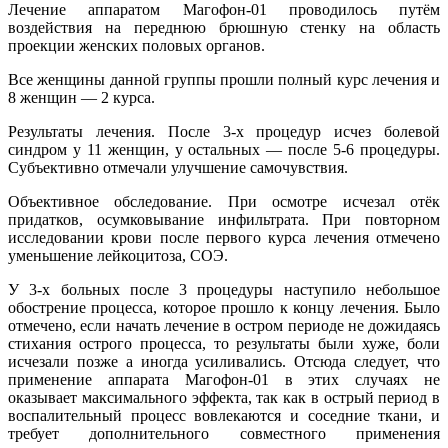
Лечение аппаратом Магофон-01 проводилось путём
воздействия на переднюю брюшную стенку на область
проекции женских половых органов.
Все женщины данной группы прошли полный курс лечения и
8 женщин — 2 курса.
Результаты лечения. После 3-х процедур исчез болевой
синдром у 11 женщин, у остальных — после 5-6 процедуры.
Субъективно отмечали улучшение самочувствия.
Объективное обследование. При осмотре исчезал отёк
придатков, осумковывание инфильтрата. При повторном
исследовании крови после первого курса лечения отмечено
уменьшение лейкоцитоза, СОЭ.
У 3-х больных после 3 процедуры наступило небольшое
обострение процесса, которое прошло к концу лечения. Было
отмечено, если начать лечение в остром периоде не дожидаясь
стихания острого процесса, то результаты были хуже, боли
исчезали позже а иногда усиливались. Отсюда следует, что
применение аппарата Магофон-01 в этих случаях не
оказывает максимального эффекта, так как в острый период в
воспалительный процесс вовлекаются и соседние ткани, и
требует дополнительного совместного применения