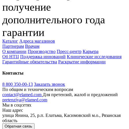
получение
дополнительного года
гарантии
Каталог
Адреса магазинов
Партнерам
Врачам
О компании
Производство
Пресс-центр
Карьера
Об НТЦ
Поддержка инноваций
Клинические исследования
Гарантийные обязательства
Раскрытие информации
Контакты
8 800 350-00-13
Заказать звонок
По общим и техническим вопросам
contact@elamed.com
Для претензий, жалоб и предложений
pretenziya@elamed.com
Мы в соцсетях
Наш адрес
улица Янина, 25, р.п. Елатьма, Касимовский м.о., Рязанская
область
Обратная связь