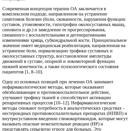
Современная концепция терапии ОА заключается в
комплексном подходе, направленном на устранение
симптомов болезни (боли, скованности, нарушения функции
суставов, утомляемости, гипотрофии околосуставных мышц,
синовита и др.) и замедление ее прогрессирования,
связанного с воспалительными и дегенеративными
изменениями хряща, субхондральной кости. Принципиальное
значение имеет медицинская реабилитация, направленная на
устранение боли, нормализацию трофики суставных и
околосуставных структур, восстановление амплитуды
движений в суставе, опорной и локомоторной функции
нижней конечности, а также психологического состояния
пациентов [1, 8–10].
Одну из основных позиций при лечении ОА занимают
нефармакологические методы, которые оказывают
обезболивающее и противовоспалительное действие,
улучшают трофику тканей и способствуют активации
репаративных процессов [10–12]. Нефармакологические
методы снижают потребность в анальгетических средствах –
нестероидных противовоспалительных препаратах (НПВП) и
внутрисуставном введении глюкокортикоидов, которые могут
вызывать опасные нежелательные реакции (НР) и
представлять серьезную угрозу для больных. Это