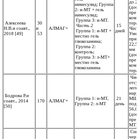
до 2,
нимесулид; Группа
(дос
2: и-МТ + гель
пре
нимесулид;
комб
Группа 3: и-МТ.
Алексеева
30
тера
Часть 2
15
Н.В.и соавт.,
и
АЛМАГ+
Част
Группа 1: и-МТ +
дней
2018 [49]
53
Умен
местно гель
при 
глюкозамина;
22,5
Группа 2:
мм 
контроль;
(дос
Группа 3: л-МТ+
пре
местно гель
комб
глюкозамина
тера
Числ
отсу
легк
нару
Бодрова Р.и
Группа 1: и-МТ,
21
МШФ
соавт., 2014
170
АЛМАГ+
Группа 2: л-МТ
день
подв
[50]
56,0
(дос
преи
МТ)
Сни
чере