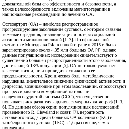
доказательной базы его эффективности и безопасности, а
также целесообразности включения магнитотерапии в
национальные рекомендации по лечению ОА.
Остеоартрит (ОА) – наиболее распространенное
прогрессирующее заболевание суставов, с которым связаны
тяжелые страдания, инвалидизация и потеря социальной
активности миллионов людей [1–3]. По официальной
статистике Минздрава РФ, в нашей стране в 2015 г. было
зарегистрировано около 4,35 млн больных ОА [4], однако
данные популяционных исследований свидетельствуют о
существенно большей распространенности этого заболевания,
достигающей 13% популяции [5]. ОА не только ухудшает
качество жизни, но и приводит к снижению ее
продолжительности. Хроническая боль, метаболические
нарушения, значительное снижение физической активности и
депрессия, возникающие при этом заболевании, способствуют
прогрессированию коморбидной патологии
сердечнососудистой системы (ССС), что существенно
повышает риск развития кардиоваскулярных катастроф [1, 3,
6]. По данным обзора серии популяционных исследований,
проведенного R. Cleveland и соавт. [7], вероятность
летального исхода среди больных ОА коленного (КС) и
тазобедренного суставов (ТБС) в 1,6 раза выше, чем в
популяции.