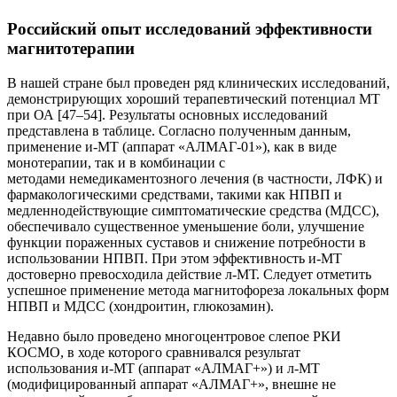
Российский опыт исследований эффективности
магнитотерапии
В нашей стране был проведен ряд клинических исследований,
демонстрирующих хороший терапевтический потенциал МТ
при ОА [47–54]. Результаты основных исследований
представлена в таблице. Согласно полученным данным,
применение и-МТ (аппарат «АЛМАГ-01»), как в виде
монотерапии, так и в комбинации с
методами немедикаментозного лечения (в частности, ЛФК) и
фармакологическими средствами, такими как НПВП и
медленнодействующие симптоматические средства (МДСС),
обеспечивало существенное уменьшение боли, улучшение
функции пораженных суставов и снижение потребности в
использовании НПВП. При этом эффективность и-МТ
достоверно превосходила действие л-МТ. Следует отметить
успешное применение метода магнитофореза локальных форм
НПВП и МДСС (хондроитин, глюкозамин).
Недавно было проведено многоцентровое слепое РКИ
КОСМО, в ходе которого сравнивался результат
использования и-МТ (аппарат «АЛМАГ+») и л-МТ
(модифицированный аппарат «АЛМАГ+», внешне не