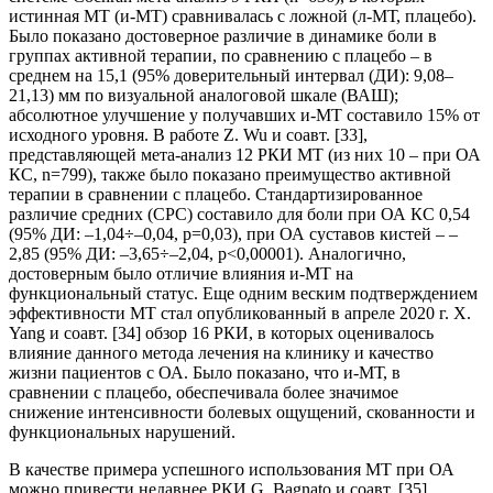
истинная МТ (и-МТ) сравнивалась с ложной (л-МТ, плацебо).
Было показано достоверное различие в динамике боли в
группах активной терапии, по сравнению с плацебо – в
среднем на 15,1 (95% доверительный интервал (ДИ): 9,08–
21,13) мм по визуальной аналоговой шкале (ВАШ);
абсолютное улучшение у получавших и-МТ составило 15% от
исходного уровня. В работе Z. Wu и соавт. [33],
представляющей мета-анализ 12 РКИ МТ (из них 10 – при ОА
КС, n=799), также было показано преимущество активной
терапии в сравнении с плацебо. Стандартизированное
различие средних (СРС) составило для боли при ОА КС 0,54
(95% ДИ: –1,04÷–0,04, p=0,03), при ОА суставов кистей – –
2,85 (95% ДИ: –3,65÷–2,04, p<0,00001). Аналогично,
достоверным было отличие влияния и-МТ на
функциональный статус. Еще одним веским подтверждением
эффективности МТ стал опубликованный в апреле 2020 г. Х.
Yang и соавт. [34] обзор 16 РКИ, в которых оценивалось
влияние данного метода лечения на клинику и качество
жизни пациентов с ОА. Было показано, что и-МТ, в
сравнении с плацебо, обеспечивала более значимое
снижение интенсивности болевых ощущений, скованности и
функциональных нарушений.
В качестве примера успешного использования МТ при ОА
можно привести недавнее РКИ G. Bagnato и соавт. [35],