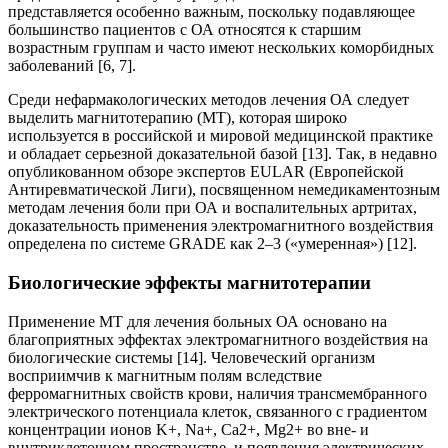
представляется особенно важным, поскольку подавляющее
большинство пациентов с ОА относятся к старшим
возрастным группам и часто имеют нескольких коморбидных
заболеваний [6, 7].
Среди нефармакологических методов лечения ОА следует
выделить магнитотерапию (МТ), которая широко
используется в российской и мировой медицинской практике
и обладает серьезной доказательной базой [13]. Так, в недавно
опубликованном обзоре экспертов EULAR (Европейской
Антиревматической Лиги), посвященном немедикаментозным
методам лечения боли при ОА и воспалительных артритах,
доказательность применения электромагнитного воздействия
определена по системе GRADE как 2–3 («умеренная») [12].
Биологические эффекты магнитотерапии
Применение МТ для лечения больных ОА основано на
благоприятных эффектах электромагнитного воздействия на
биологические системы [14]. Человеческий организм
восприимчив к магнитным полям вследствие
ферромагнитных свойств крови, наличия трансмембранного
электрического потенциала клеток, связанного с градиентом
концентрации ионов K+, Na+, Ca2+, Mg2+ во вне- и
внутриклеточном пространстве, и появления электрических