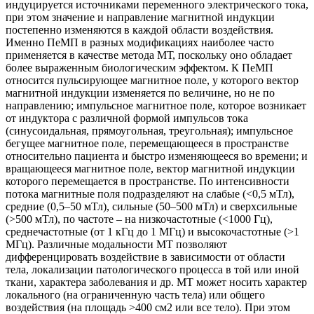
индуцируется источниками переменного электрического тока,
при этом значение и направление магнитной индукции
постепенно изменяются в каждой области воздействия.
Именно ПеМП в разных модификациях наиболее часто
применяется в качестве метода МТ, поскольку оно обладает
более выраженным биологическим эффектом. К ПеМП
относится пульсирующее магнитное поле, у которого вектор
магнитной индукции изменяется по величине, но не по
направлению; импульсное магнитное поле, которое возникает
от индуктора с различной формой импульсов тока
(синусоидальная, прямоугольная, треугольная); импульсное
бегущее магнитное поле, перемещающееся в пространстве
относительно пациента и быстро изменяющееся во времени; и
вращающееся магнитное поле, вектор магнитной индукции
которого перемещается в пространстве. По интенсивности
потока магнитные поля подразделяют на слабые (<0,5 мТл),
средние (0,5–50 мТл), сильные (50–500 мТл) и сверхсильные
(>500 мТл), по частоте – на низкочастотные (<1000 Гц),
cреднечастотные (от 1 кГц до 1 МГц) и высокочастотные (>1
МГц). Различные модальности МТ позволяют
дифференцировать воздействие в зависимости от области
тела, локализации патологического процесса в той или иной
ткани, характера заболевания и др. МТ может носить характер
локального (на ограниченную часть тела) или общего
воздействия (на площадь >400 см2 или все тело). При этом