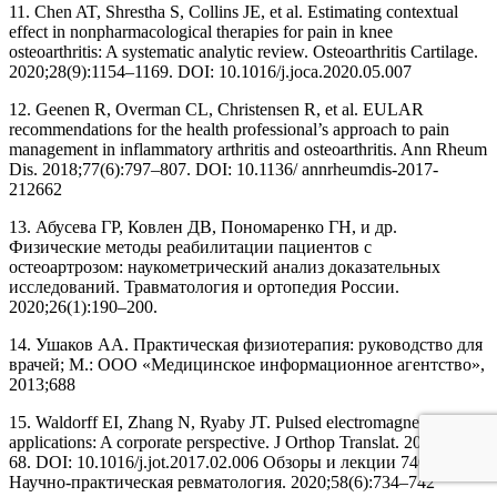
11. Chen AT, Shrestha S, Collins JE, et al. Estimating contextual
effect in nonpharmacological therapies for pain in knee
osteoarthritis: A systematic analytic review. Osteoarthritis Cartilage.
2020;28(9):1154–1169. DOI: 10.1016/j.joca.2020.05.007
12. Geenen R, Overman CL, Christensen R, et al. EULAR
recommendations for the health professional’s approach to pain
management in inflammatory arthritis and osteoarthritis. Ann Rheum
Dis. 2018;77(6):797–807. DOI: 10.1136/ annrheumdis-2017-
212662
13. Абусева ГР, Ковлен ДВ, Пономаренко ГН, и др.
Физические методы реабилитации пациентов с
остеоартрозом: наукометрический анализ доказательных
исследований. Травматология и ортопедия России.
2020;26(1):190–200.
14. Ушаков АА. Практическая физиотерапия: руководство для
врачей; М.: ООО «Медицинское информационное агентство»,
2013;688
15. Waldorff EI, Zhang N, Ryaby JT. Pulsed electromagnetic field
applications: A corporate perspective. J Orthop Translat. 2017;9:60–
68. DOI: 10.1016/j.jot.2017.02.006 Обзоры и лекции 740
Научно-практическая ревматология. 2020;58(6):734–742