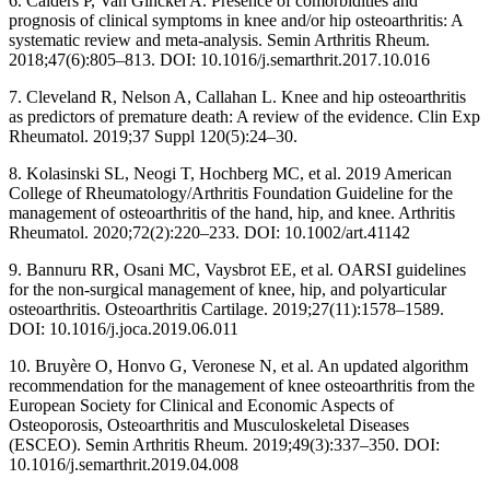
6. Calders P, Van Ginckel A. Presence of comorbidities and
prognosis of clinical symptoms in knee and/or hip osteoarthritis: A
systematic review and meta-analysis. Semin Arthritis Rheum.
2018;47(6):805–813. DOI: 10.1016/j.semarthrit.2017.10.016
7. Cleveland R, Nelson A, Callahan L. Knee and hip osteoarthritis
as predictors of premature death: A review of the evidence. Clin Exp
Rheumatol. 2019;37 Suppl 120(5):24–30.
8. Kolasinski SL, Neogi T, Hochberg MC, et al. 2019 American
College of Rheumatology/Arthritis Foundation Guideline for the
management of osteoarthritis of the hand, hip, and knee. Arthritis
Rheumatol. 2020;72(2):220–233. DOI: 10.1002/art.41142
9. Bannuru RR, Osani MC, Vaysbrot EE, et al. OARSI guidelines
for the non-surgical management of knee, hip, and polyarticular
osteoarthritis. Osteoarthritis Cartilage. 2019;27(11):1578–1589.
DOI: 10.1016/j.joca.2019.06.011
10. Bruyère O, Honvo G, Veronese N, et al. An updated algorithm
recommendation for the management of knee osteoarthritis from the
European Society for Clinical and Economic Aspects of
Osteoporosis, Osteoarthritis and Musculoskeletal Diseases
(ESCEO). Semin Arthritis Rheum. 2019;49(3):337–350. DOI:
10.1016/j.semarthrit.2019.04.008