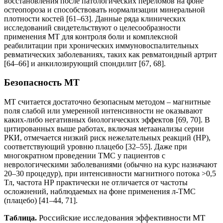
восстановления после патологических переломов на фоне
остеопороза и способствовать нормализации минеральной
плотности костей [61–63]. Данные ряда клинических
исследований свидетельствуют о целесообразности
применения МТ для контроля боли и комплексной
реабилитации при хронических иммуновоспалительных
ревматических заболеваниях, таких как ревматоидный артрит
[64–66] и анкилозирующий спондилит [67, 68].
Безопасность МТ
МТ считается достаточно безопасным методом – магнитные
поля слабой или умеренной интенсивности не оказывают
каких-либо негативных биологических эффектов [69, 70]. В
цитированных выше работах, включая метаанализы серии
РКИ, отмечается низкий риск нежелательных реакций (НР),
соответствующий уровню плацебо [32–55]. Даже при
многократном проведении ТМС у пациентов с
неврологическими заболеваниями (обычно на курс назначают
20–30 процедур), при интенсивности магнитного потока >0,5
Тл, частота НР практически не отличается от частоты
осложнений, наблюдаемых на фоне применения л-ТМС
(плацебо) [41–44, 71].
Российские исследования эффективности МТ
Таблица.