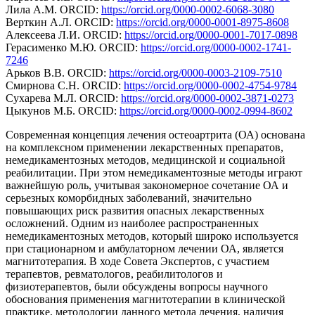
Лила А.М. ORCID:
https://orcid.org/0000-0002-6068-3080
Верткин А.Л. ORCID:
https://orcid.org/0000-0001-8975-8608
Алексеева Л.И. ORCID:
https://orcid.org/0000-0001-7017-0898
Герасименко М.Ю. ORCID:
https://orcid.org/0000-0002-1741-
7246
Арьков В.В. ORCID:
https://orcid.org/0000-0003-2109-7510
Смирнова С.Н. ORCID:
https://orcid.org/0000-0002-4754-9784
Сухарева М.Л. ORCID:
https://orcid.org/0000-0002-3871-0273
Цыкунов М.Б. ORCID:
https://orcid.org/0000-0002-0994-8602
Современная концепция лечения остеоартрита (ОА) основана
на комплексном применении лекарственных препаратов,
немедикаментозных методов, медицинской и социальной
реабилитации. При этом немедикаментозные методы играют
важнейшую роль, учитывая закономерное сочетание ОА и
серьезных коморбидных заболеваний, значительно
повышающих риск развития опасных лекарственных
осложнений. Одним из наиболее распространенных
немедикаментозных методов, который широко используется
при стационарном и амбулаторном лечении ОА, является
магнитотерапия. В ходе Совета Экспертов, с участием
терапевтов, ревматологов, реабилитологов и
физиотерапевтов, были обсуждены вопросы научного
обоснования применения магнитотерапии в клинической
практике, методологии данного метода лечения, наличия