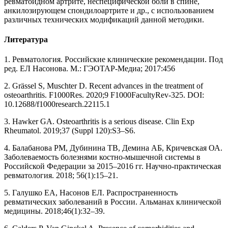
ревматоидном артрите, неспецифической боли в спине,
анкилозирующем спондилоартрите и др., с использованием
различных технических модификаций данной методики.
Литература
1. Ревматология. Российские клинические рекомендации. Под
ред. ЕЛ Насонова. М.: ГЭОТАР-Медиа; 2017:456
2. Grässel S, Muschter D. Recent advances in the treatment of
osteoarthritis. F1000Res. 2020;9 F1000FacultyRev-325. DOI:
10.12688/f1000research.22115.1
3. Hawker GA. Osteoarthritis is a serious disease. Clin Exp
Rheumatol. 2019;37 (Suppl 120):S3–S6.
4. Балабанова РМ, Дубинина ТВ, Демина АБ, Кричевская ОА.
Заболеваемость болезнями костно-мышечной системы в
Российской Федерации за 2015–2016 гг. Научно-практическая
ревматология. 2018; 56(1):15–21.
5. Галушко ЕА, Насонов ЕЛ. Распространенность
ревматических заболеваний в России. Альманах клинической
медицины. 2018;46(1):32–39.