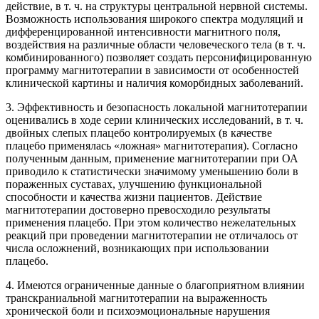
действие, в т. ч. на структуры центральной нервной системы.
Возможность использования широкого спектра модуляций и
дифференцированной интенсивности магнитного поля,
воздействия на различные области человеческого тела (в т. ч.
комбинированного) позволяет создать персонифицированную
программу магнитотерапии в зависимости от особенностей
клинической картины и наличия коморбидных заболеваний.
3. Эффективность и безопасность локальной магнитотерапии
оценивались в ходе серии клинических исследований, в т. ч.
двойных слепых плацебо контролируемых (в качестве
плацебо применялась «ложная» магнитотерапия). Согласно
полученным данным, применение магнитотерапии при ОА
приводило к статистически значимому уменьшению боли в
пораженных суставах, улучшению функциональной
способности и качества жизни пациентов. Действие
магнитотерапии достоверно превосходило результаты
применения плацебо. При этом количество нежелательных
реакций при проведении магнитотерапии не отличалось от
числа осложнений, возникающих при использовании
плацебо.
4. Имеются ограниченные данные о благоприятном влиянии
транскраниальной магнитотерапии на выраженность
хронической боли и психоэмоциональные нарушения