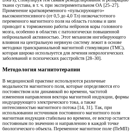
ткани сустава, в т. ч. при экспериментальном ОА [25–27].
Применение кратковременного «пульсирующего»
высокоинтенсивного (от 0,5 до 4,0 Тл) низкочастотного
переменного магнитного поля на область головы и шеи
приводит к торможению работы нейронов коры головного
мозга, особенно в областях с патологически повышенной
нейрональной активностью. Этот механизм ингибирующего
влияния на центральную нервную систему лежит в основе
методики транскраниальной магнитной стимуляции (ТМС),
которая широко используется для лечения неврологических
заболеваний и психических расстройств [28–30].
Методология магнитотерапии
В медицинской практике используются различные
модальности магнитного поля, которые определяются его
постоянством или динамикой во времени, частотой
изменения направления вектора магнитной индукции, формы
индуцирующего электрического тока, а также
интенсивностью магнитного потока [14, 31]. Так, при
использовании источников постоянного магнитного поля
магнитная индукция стабильна во времени, ее вектор остается
постоянным по значению и направлению в каждой точке
биологического объекта. Переменное магнитное поле (ПеМП)