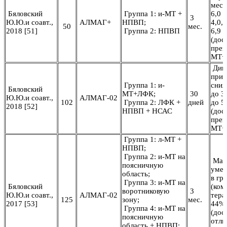
мес.
Бяловский
Группа 1: и-МТ +
6,0 д
3
Ю.Ю.и соавт.,
АЛМАГ+
НПВП;
4,0,
50
мес.
2018 [51]
Группа 2: НПВП
6,9 д
(дос
пре
МТ+
Дина
при 
Группа 1: и-
сниж
Бяловский
МТ+ЛФК;
30
до 3
Ю.Ю.и соавт.,
АЛМАГ-02
102
Группа 2: ЛФК +
дней
до 5
2018 [52]
НПВП + НСАС
(дос
преи
МТ+
Группа 1: л-МТ +
НПВП;
Группа 2: и-МТ на
Мак
поясничную
умен
область;
в гр
Группа 3: и-МТ на
Бяловский
(ком
воротниковую
3
Ю.Ю.и соавт.,
АЛМАГ-02
тера
125
зону;
мес.
2017 [53]
44%
Группа 4: и-МТ на
(дос
поясничную
отли
область + НПВП;