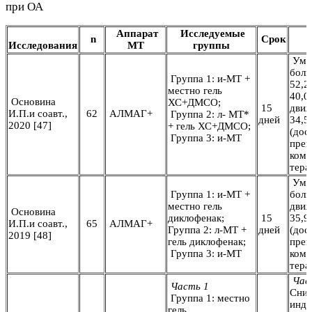
при ОА
Аппарат
Исследуемые
n
Срок
Исследования
МТ
группы
Уме
боли
Группа 1: и-МТ +
52,2,
местно гель
40,0
Основина
ХС+ДМСО;
15
движ
И.П.и соавт.,
62
АЛМАГ+
Группа 2: л- МТ*
дней
34,5
2020 [47]
+ гель ХС+ДМСО;
(дос
Группа 3: и-МТ
пре
комб
тера
Уме
Группа 1: и-МТ +
боли
местно гель
движ
Основина
диклофенак;
15
35,9
И.П.и соавт.,
65
АЛМАГ+
Группа 2: л-МТ +
дней
(дос
2019 [48]
гель диклофенак;
пре
Группа 3: и-МТ
комб
тера
Час
Часть 1
Сни
Группа 1: местно
инде
гель