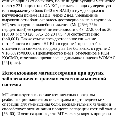
отличающийся от обычного, но не индуцирующий магнитное
поле) у 231 пациента с ОА КС , испытывающих умеренную
или выраженную боль (≥40 мм ВАШ) и нуждающихся в
регулярном приеме НПВП. Через 2 нед. уменьшение
выраженности боли оказалось достоверно выше в группе и-
МТ, чем в группе плацебо: снижение (Ме [25%; 75%
перцентили]) ее средней интенсивности с 47 [27,8; 60] до 20
[10; 30] и с 40 [20; 57,5] до 20 [7,5; 40] соответственно
(p<0,001). Также отмечалось достоверное снижение
потребности в приеме НПВП: в группе 1 препарат был
отменен или снижена его доза у 33,1% больных, в группе 2 –
у 16,8% (р=0,006). Преимущество и-МТ, отмеченное в РКИ
КОСМО, отчетливо проявилось в динамике индекса WOMAC
[55] (рис.).
Использование магнитотерапии при других
заболеваниях и травмах скелетно-мышечной
системы
МТ используется в составе комплексных программ
реабилитации пациентов после травм и ортопедических
операций для уменьшения боли, воспалительных явлений и
способствует оптимизации процесса репарации костной ткани
[56–60]. Имеются данные, что МТ может ускорять процессы