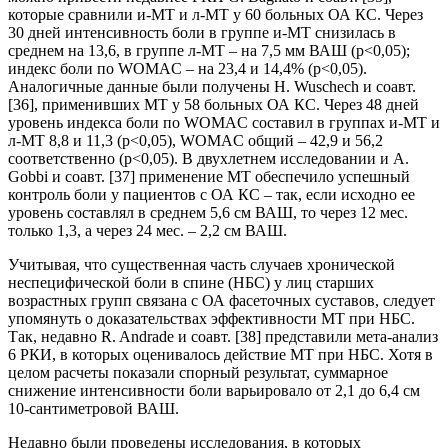
которые сравнили и-МТ и л-МТ у 60 больных ОА КС. Через
30 дней интенсивность боли в группе и-МТ снизилась в
среднем на 13,6, в группе л-МТ – на 7,5 мм ВАШ (p<0,05);
индекс боли по WOMAC – на 23,4 и 14,4% (p<0,05).
Аналогичные данные были получены Н. Wuschech и соавт.
[36], применивших МТ у 58 больных ОА КС. Через 48 дней
уровень индекса боли по WOMAC составил в группах и-МТ и
л-МТ 8,8 и 11,3 (p<0,05), WOMAC общий – 42,9 и 56,2
соответственно (p<0,05). В двухлетнем исследовании и А.
Gobbi и соавт. [37] применение МТ обеспечило успешный
контроль боли у пациентов c ОА КС – так, если исходно ее
уровень составлял в среднем 5,6 см ВАШ, то через 12 мес.
только 1,3, а через 24 мес. – 2,2 см ВАШ.
Учитывая, что существенная часть случаев хронической
неспецифической боли в спине (НБС) у лиц старших
возрастных групп связана с ОА фасеточных суставов, следует
упомянуть о доказательствах эффективности МТ при НБС.
Так, недавно R. Andrade и соавт. [38] представили мета-анализ
6 РКИ, в которых оценивалось действие МТ при НБС. Хотя в
целом расчеты показали спорный результат, суммарное
снижение интенсивности боли варьировало от 2,1 до 6,4 см
10-сантиметровой ВАШ.
Недавно были проведены исследования, в которых