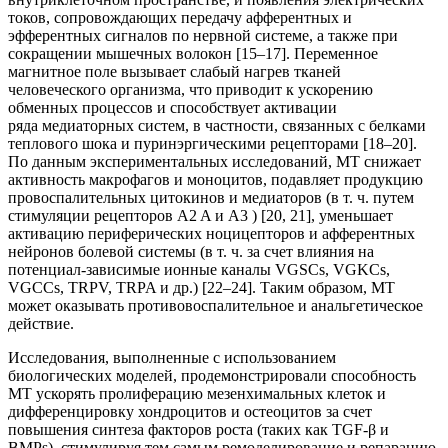
токов, сопровождающих передачу афферентных и
эфферентных сигналов по нервной системе, а также при
сокращении мышечных волокон [15–17]. Переменное
магнитное поле вызывает слабый нагрев тканей
человеческого организма, что приводит к ускорению
обменных процессов и способствует активации
ряда медиаторных систем, в частности, связанных с белками
теплового шока и пуринэргическими рецепторами [18–20].
По данным экспериментальных исследований, МТ снижает
активность макрофагов и моноцитов, подавляет продукцию
провоспалительных цитокинов и медиаторов (в т. ч. путем
стимуляции рецепторов A2 A и A3 ) [20, 21], уменьшает
активацию периферических ноцицепторов и афферентных
нейронов болевой системы (в т. ч. за счет влияния на
потенциал-зависимые ионные каналы VGSCs, VGKCs,
VGCCs, TRPV, TRPA и др.) [22–24]. Таким образом, МТ
может оказывать противовоспалительное и анальгетическое
действие.
Исследования, выполненные с использованием
биологических моделей, продемонстрировали способность
МТ ускорять пролиферацию мезенхимальных клеток и
дифференцировку хондроцитов и остеоцитов за счет
повышения синтеза факторов роста (таких как TGF-β и
BMPs), стимулируя тем самым ремоделирование и репарацию