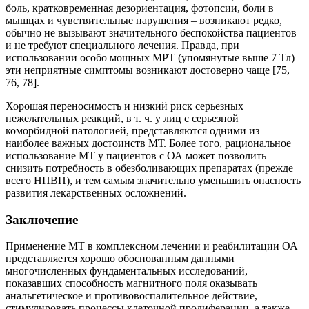
боль, кратковременная дезориентация, фотопсии, боли в
мышцах и чувствительные нарушения – возникают редко,
обычно не вызывают значительного беспокойства пациентов
и не требуют специального лечения. Правда, при
использовании особо мощных МРТ (упомянутые выше 7 Тл)
эти неприятные симптомы возникают достоверно чаще [75,
76, 78].
Хорошая переносимость и низкий риск серьезных
нежелательных реакций, в т. ч. у лиц с серьезной
коморбидной патологией, представляются одними из
наиболее важных достоинств МТ. Более того, рациональное
использование МТ у пациентов с ОА может позволить
снизить потребность в обезболивающих препаратах (прежде
всего НПВП), и тем самым значительно уменьшить опасность
развития лекарственных осложнений.
Заключение
Применение МТ в комплексном лечении и реабилитации ОА
представляется хорошо обоснованным данными
многочисленных фундаментальных исследований,
показавших способность магнитного поля оказывать
анальгетическое и противовоспалительное действие,
стимулировать процессы клеточной пролиферации, а также