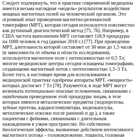
Следует подчеркнуть, что в практике современной медицины
имеется весьма наглядная «модель» результатов воздействия
мощных магнитных полей на человеческий организм. Это
огромный опыт проведения магнитно-резонансной
томографии (МРТ), которая сегодня используется повсеместно
как рутинный диагностический метод [75, 76]. Например, в
США частота выполнения МРТ составляет 118,9 процедуры
на 1000 человек в год (данные 2018 г.) [77]. При проведении
МРТ, длительность которой составляет от 30 мин до 1,5 часов
(в зависимости от объема и области исследования),
используется магнитное поле с интенсивностью от 0,5 Тл;
многие медицинские центры сегодня оснащены томографами,
создающими магнитный поток с интенсивностью 1,5–3 Тл.
Более того, в настоящее время для использования в
медицинской практике одобрены аппараты МРТ, «мощность»
которых достигает 7 Тл [78]. Разумеется, в ходе МРТ могут
возникать потенциально опасные осложнения, связанными с
ошибочным проведением этой процедуры лицам, в теле
которых имеются металлические предметы (эндопротезы,
зубные протезы, кардиостимуляторы, видеокапсулы,
металлические осколки после ранений и др.), а также
пациентам с фобиями, связанными с длительным
нахождением в узком пространстве. Но собственно
биологические эффекты, вызванные действием интенсивного
магнитного потока – головокружение, тошнота, головная