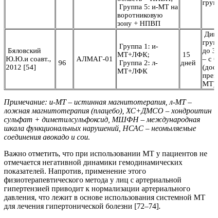
груп
Группа 5: и-МТ на
воротниковую
зону + НПВП
Дина
груп
Группа 1: и-
Бяловский
до 3
МТ+ЛФК;
15
Ю.Ю.и соавт.,
АЛМАГ-01
– с 
96
Группа 2: л-
дней
2012 [54]
(дос
МТ+ЛФК
преи
МТ)
Примечание: и-МТ – истинная магнитотерапия, л-МТ –
ложная магнитотерапия (плацебо), ХС+ДМСО – хондроитин
сульфат + диметилсульфоксид, МШФН – международная
шкала функциональных нарушений, НСАС – неомыляемые
соединения авокадо и сои.
Важно отметить, что при использовании МТ у пациентов не
отмечается негативной динамики гемодинамических
показателей. Напротив, применение этого
физиотерапевтического метода у лиц с артериальной
гипертензией приводит к нормализации артериального
давления, что лежит в основе использования системной МТ
для лечения гипертонической болезни [72–74].