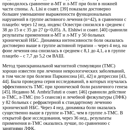
проводилось сравнение и-МТ и л-МТ при боли в нижней
части спины. A. Lisi и соавт. [39] показали достоверно
большее уменьшение выраженности функциональных
нарушений в группе активного лечения (n=42), в сравнении с
плацебо: через 12 нед. индекс Освестри снизился в среднем с
38 до 15 и с 35 до 27 (р<0,05). А. Elshiwi и соавт. [40] сравнили
результаты применения и-МТ и л-МТ у 50 больных
хронической НБС. Динамика интенсивности боли оказалась
достоверно выше в группе активной терапии – через 4 нед. на
фоне лечения она снизилась в среднем с 8,1 до 4,1, а в группе
плацебо – с 7,7 до 5,2 см ВАШ.
Метод транскраниальной магнитной стимуляции (ТМС)
хорошо известен при лечении неврологических заболеваний,
в том числе при болезни Паркинсона [41, 42] и депрессии [43,
44]. Была проведена серия исследований, в которых изучалась
эффективность ТМС при хронической боли различного генеза
[45]. Недавно М. AmbrizTututi и соавт. [46] сравнили действие
и-ТМС, л-ТМС (по 5 сеансов) и лечебной физкультуры (ЛФК)
у 82 больных с рефрактерной к стандартному лечению
хронической НБС. Через 4 нед. динамика боли оказалась
существенно выше в группе и-ТМС, чем в группе л-ТМС. В
открытой фазе исследования, через 36 нед., результаты
применения и-ТМС оказались лучше, по сравнению с
занятиями ЛФК.