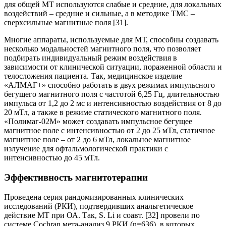
для общей МТ используются слабые и средние, для локальных
воздействий – средние и сильные, а в методике ТМС –
сверхсильные магнитные поля [31].
Многие аппараты, используемые для МТ, способны создавать
несколько модальностей магнитного поля, что позволяет
подбирать индивидуальный режим воздействия в
зависимости от клинической ситуации, пораженной области и
телосложения пациента. Так, медицинское изделие
«АЛМАГ+» способно работать в двух режимах импульсного
бегущего магнитного поля с частотой 6,25 Гц, длительностью
импульса от 1,2 до 2 мс и интенсивностью воздействия от 8 до
20 мТл, а также в режиме статического магнитного поля.
«Полимаг-02М» может создавать импульсное бегущее
магнитное поле с интенсивностью от 2 до 25 мТл, статичное
магнитное поле – от 2 до 6 мТл, локальное магнитное
излучение для офтальмологической практики с
интенсивностью до 45 мТл.
Эффективность магнитотерапии
Проведена серия рандомизированных клинических
исследований (РКИ), подтвердивших анальгетическое
действие МТ при ОА. Так, S. Li и соавт. [32] провели по
системе Cochran мета-анализ 9 РКИ (n=636), в которых