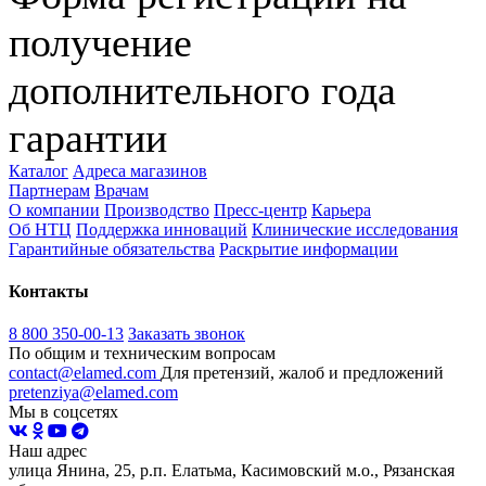
получение
дополнительного года
гарантии
Каталог
Адреса магазинов
Партнерам
Врачам
О компании
Производство
Пресс-центр
Карьера
Об НТЦ
Поддержка инноваций
Клинические исследования
Гарантийные обязательства
Раскрытие информации
Контакты
8 800 350-00-13
Заказать звонок
По общим и техническим вопросам
contact@elamed.com
Для претензий, жалоб и предложений
pretenziya@elamed.com
Мы в соцсетях
Наш адрес
улица Янина, 25, р.п. Елатьма, Касимовский м.о., Рязанская