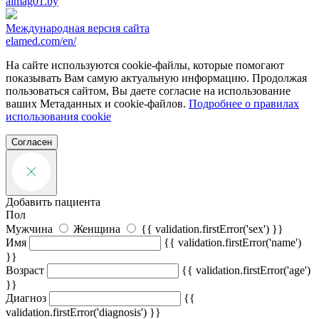
almag01.by
Международная версия сайта
elamed.com/en/
На сайте используются cookie-файлы, которые помогают
показывать Вам самую актуальную информацию. Продолжая
пользоваться сайтом, Вы даете согласие на использование
ваших Метаданных и cookie-файлов.
Подробнее о правилах
использования cookie
Согласен
Добавить пациента
Пол
Мужчина
Женщина
{{ validation.firstError('sex') }}
Имя
{{ validation.firstError('name')
}}
Возраст
{{ validation.firstError('age')
}}
Диагноз
{{
validation.firstError('diagnosis') }}