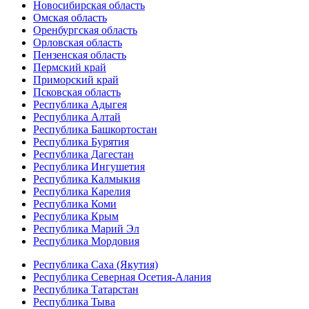
Новосибирская область
Омская область
Оренбургская область
Орловская область
Пензенская область
Пермский край
Приморский край
Псковская область
Республика Адыгея
Республика Алтай
Республика Башкортостан
Республика Бурятия
Республика Дагестан
Республика Ингушетия
Республика Калмыкия
Республика Карелия
Республика Коми
Республика Крым
Республика Марий Эл
Республика Мордовия
Республика Саха (Якутия)
Республика Северная Осетия-Алания
Республика Татарстан
Республика Тыва