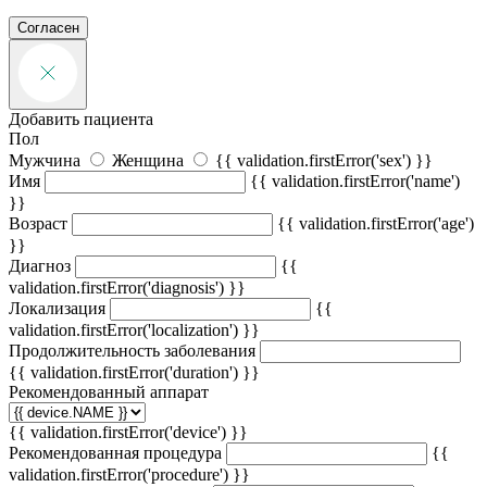
Согласен
Добавить пациента
Пол
Мужчина
Женщина
{{ validation.firstError('sex') }}
Имя
{{ validation.firstError('name')
}}
Возраст
{{ validation.firstError('age')
}}
Диагноз
{{
validation.firstError('diagnosis') }}
Локализация
{{
validation.firstError('localization') }}
Продолжительность заболевания
{{ validation.firstError('duration') }}
Рекомендованный аппарат
{{ validation.firstError('device') }}
Рекомендованная процедура
{{
validation.firstError('procedure') }}