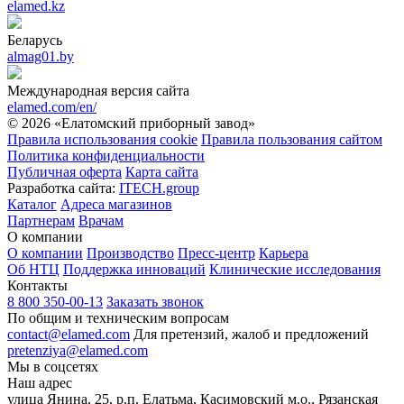
elamed.kz
Беларусь
almag01.by
Международная версия сайта
elamed.com/en/
© 2026 «Елатомский приборный завод»
Правила использования cookie
Правила пользования сайтом
Политика конфиденциальности
Публичная оферта
Карта сайта
Разработка сайта:
ITECH.group
Каталог
Адреса магазинов
Партнерам
Врачам
О компании
О компании
Производство
Пресс-центр
Карьера
Об НТЦ
Поддержка инноваций
Клинические исследования
Контакты
8 800 350-00-13
Заказать звонок
По общим и техническим вопросам
contact@elamed.com
Для претензий, жалоб и предложений
pretenziya@elamed.com
Мы в соцсетях
Наш адрес
улица Янина, 25, р.п. Елатьма, Касимовский м.о., Рязанская